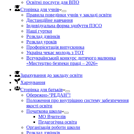
Освітні послуги для ВПО
Сторінка для учнів
Правила поведінки учнів у закладі освіти
Дистанційне навчання
Індивідуальна форма здобуття ПЗСО
Наші гуртки
Розклад дзвінків
Розклад уроків
Профорієнтація випускника
Україна чекає молодь з ТОТ
Всеукраїнський конкурс дитячого малюнка
«Мистецтво безпеки праці – 2026»
Зарахування до закладу освіти
Харчування
Сторінка для батьків
Обережно-“РЕДАН”!
Положення про внутрішню систему забезпечення
якості освіти
Початкова школа
МО Вчителів
Педагогічна освіта
Організація роботи школи
Розклад дзвінків