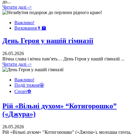
до...
Читати далі ->
Важливо!
Виховання👨‍🏫
День Героя у нашій гімназії
26.05.2026
Вічна слава і вічна пам’ять… День Героя у нашій гімназії ...
Читати далі ->
Важливо!
Події тижня🤩
Спорт⚽
Рій «Вільні духом» “Котигорошко”
(«Джура»)
26.05.2026
Рій «Вільні духом» "Котигорошко" («Джура»), молодша група,