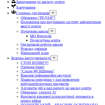
Зарахування до закладу освіти
Харчування
Сторінка для батьків
Обережно-“РЕДАН”!
Положення про внутрішню систему забезпечення
якості освіти
Початкова школа
МО Вчителів
Педагогічна освіта
Організація роботи школи
Розклад дзвінків
Навчальний план
Безпека життєдіяльності
СТОП БУЛІНГУ!
Охорона праці
“Спали ФСБШника”
Важливі інформаційні ресурси!
Правила поведінки у разі виявлення
вибухонебезпечних предметів
Алгоритм дій в разі нападу на заклад освіти
Обережно, гепатит А!
Контакти кризової психологічної допомоги в
період війни
ПОЛІЦЕЙСЬКИЙ – УЧАСНИК ОСВІТНЬОГО