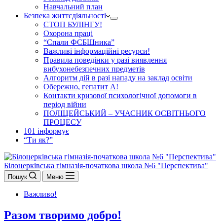
Навчальний план
Безпека життєдіяльності
СТОП БУЛІНГУ!
Охорона праці
“Спали ФСБШника”
Важливі інформаційні ресурси!
Правила поведінки у разі виявлення
вибухонебезпечних предметів
Алгоритм дій в разі нападу на заклад освіти
Обережно, гепатит А!
Контакти кризової психологічної допомоги в
період війни
ПОЛІЦЕЙСЬКИЙ – УЧАСНИК ОСВІТНЬОГО
ПРОЦЕСУ
101 інформує
“Ти як?”
Білоцерківська гімназія-початкова школа №6 "Перспектива"
Пошук
Меню
Важливо!
Разом творимо добро!