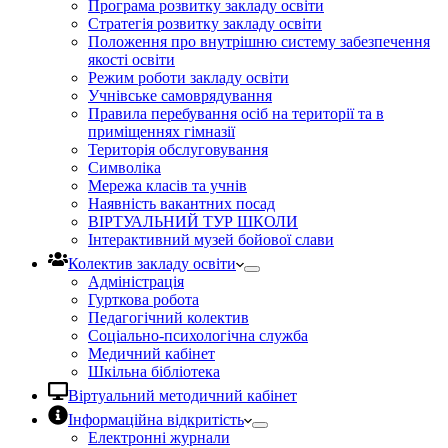
Програма розвитку закладу освіти
Стратегія розвитку закладу освіти
Положення про внутрішню систему забезпечення
якості освіти
Режим роботи закладу освіти
Учнівське самоврядування
Правила перебування осіб на території та в
приміщеннях гімназії
Територія обслуговування
Символіка
Мережа класів та учнів
Наявність вакантних посад
ВІРТУАЛЬНИЙ ТУР ШКОЛИ
Інтерактивний музей бойової слави
Колектив закладу освіти
Адміністрація
Гурткова робота
Педагогічний колектив
Соціально-психологічна служба
Медичний кабінет
Шкільна бібліотека
Віртуальний методичний кабінет
Інформаційна відкритість
Електронні журнали