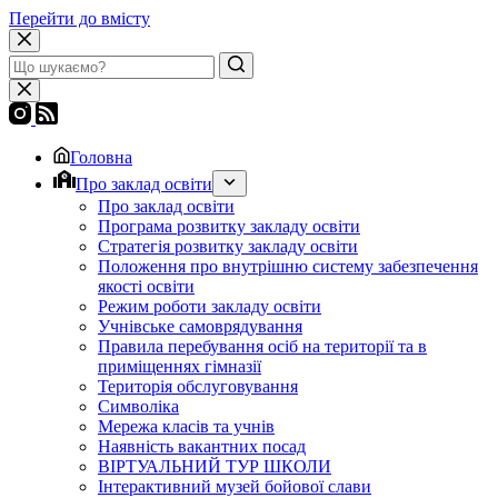
Перейти до вмісту
Головна
Про заклад освіти
Про заклад освіти
Програма розвитку закладу освіти
Стратегія розвитку закладу освіти
Положення про внутрішню систему забезпечення
якості освіти
Режим роботи закладу освіти
Учнівське самоврядування
Правила перебування осіб на території та в
приміщеннях гімназії
Територія обслуговування
Символіка
Мережа класів та учнів
Наявність вакантних посад
ВІРТУАЛЬНИЙ ТУР ШКОЛИ
Інтерактивний музей бойової слави