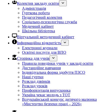
Колектив закладу освіти
Адміністрація
Гурткова робота
Педагогічний колектив
Соціально-психологічна служба
Медичний кабінет
Шкільна бібліотека
Віртуальний методичний кабінет
Інформаційна відкритість
Електронні журнали
Освітні послуги для ВПО
Сторінка для учнів
Правила поведінки учнів у закладі освіти
Дистанційне навчання
Індивідуальна форма здобуття ПЗСО
Наші гуртки
Розклад дзвінків
Розклад уроків
Профорієнтація випускника
Україна чекає молодь з ТОТ
Всеукраїнський конкурс дитячого малюнка
«Мистецтво безпеки праці – 2026»