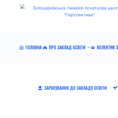
П
е
р
е
й
т
ГОЛОВНА
ПРО ЗАКЛАД ОСВІТИ
КОЛЕКТИВ 
и
д
о
в
м
і
ЗАРАХУВАННЯ ДО ЗАКЛАДУ ОСВІТИ
с
т
у