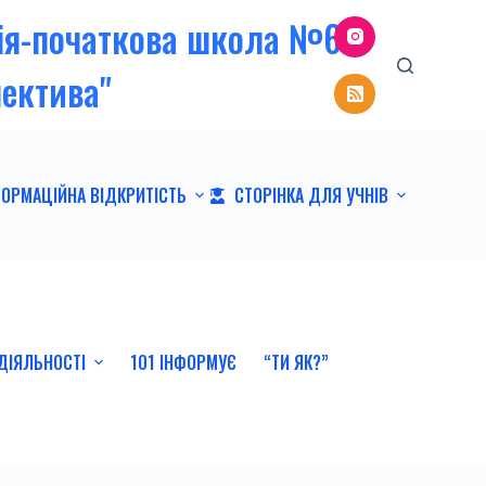
зія-початкова школа №6
пектива"
ФОРМАЦІЙНА ВІДКРИТІСТЬ
СТОРІНКА ДЛЯ УЧНІВ
ДІЯЛЬНОСТІ
101 ІНФОРМУЄ
“ТИ ЯК?”