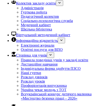
Колектив закладу освіти
Адміністрація
Гурткова робота
Педагогічний колектив
Соціально-психологічна служба
Медичний кабінет
Шкільна бібліотека
Віртуальний методичний кабінет
Інформаційна відкритість
Електронні журнали
Освітні послуги для ВПО
Сторінка для учнів
Правила поведінки учнів у закладі освіти
Дистанційне навчання
Індивідуальна форма здобуття ПЗСО
Наші гуртки
Розклад дзвінків
Розклад уроків
Профорієнтація випускника
Україна чекає молодь з ТОТ
Всеукраїнський конкурс дитячого малюнка
«Мистецтво безпеки праці – 2026»