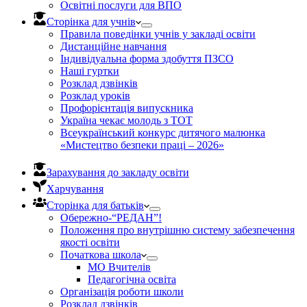
Освітні послуги для ВПО
Сторінка для учнів
Правила поведінки учнів у закладі освіти
Дистанційне навчання
Індивідуальна форма здобуття ПЗСО
Наші гуртки
Розклад дзвінків
Розклад уроків
Профорієнтація випускника
Україна чекає молодь з ТОТ
Всеукраїнський конкурс дитячого малюнка
«Мистецтво безпеки праці – 2026»
Зарахування до закладу освіти
Харчування
Сторінка для батьків
Обережно-“РЕДАН”!
Положення про внутрішню систему забезпечення
якості освіти
Початкова школа
МО Вчителів
Педагогічна освіта
Організація роботи школи
Розклад дзвінків