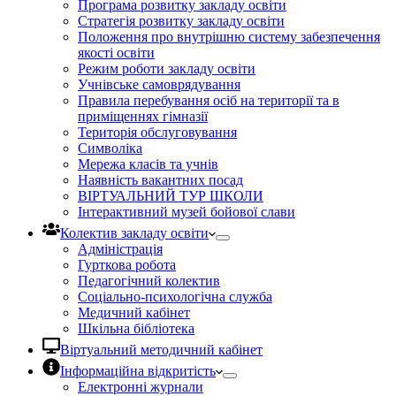
Програма розвитку закладу освіти
Стратегія розвитку закладу освіти
Положення про внутрішню систему забезпечення
якості освіти
Режим роботи закладу освіти
Учнівське самоврядування
Правила перебування осіб на території та в
приміщеннях гімназії
Територія обслуговування
Символіка
Мережа класів та учнів
Наявність вакантних посад
ВІРТУАЛЬНИЙ ТУР ШКОЛИ
Інтерактивний музей бойової слави
Колектив закладу освіти
Адміністрація
Гурткова робота
Педагогічний колектив
Соціально-психологічна служба
Медичний кабінет
Шкільна бібліотека
Віртуальний методичний кабінет
Інформаційна відкритість
Електронні журнали