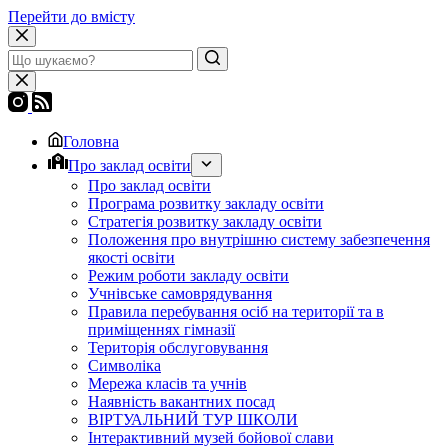
Перейти до вмісту
Головна
Про заклад освіти
Про заклад освіти
Програма розвитку закладу освіти
Стратегія розвитку закладу освіти
Положення про внутрішню систему забезпечення
якості освіти
Режим роботи закладу освіти
Учнівське самоврядування
Правила перебування осіб на території та в
приміщеннях гімназії
Територія обслуговування
Символіка
Мережа класів та учнів
Наявність вакантних посад
ВІРТУАЛЬНИЙ ТУР ШКОЛИ
Інтерактивний музей бойової слави