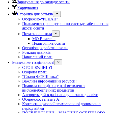
Зарахування до закладу освіти
Харчування
Сторінка для батьків
Обережно-“РЕДАН”!
Положення про внутрішню систему забезпечення
якості освіти
Початкова школа
МО Вчителів
Педагогічна освіта
Організація роботи школи
Розклад дзвінків
Навчальний план
Безпека життєдіяльності
СТОП БУЛІНГУ!
Охорона праці
“Спали ФСБШника”
Важливі інформаційні ресурси!
Правила поведінки у разі виявлення
вибухонебезпечних предметів
Алгоритм дій в разі нападу на заклад освіти
Обережно, гепатит А!
Контакти кризової психологічної допомоги в
період війни
ПОЛІЦЕЙСЬКИЙ – УЧАСНИК ОСВІТНЬОГО