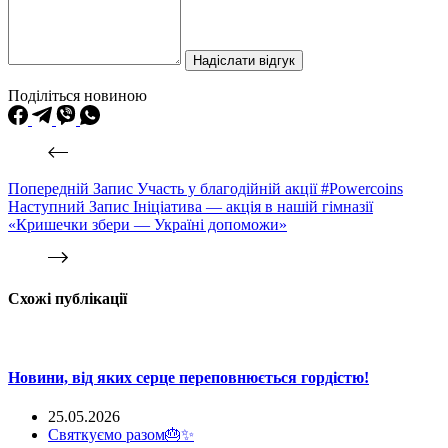
Надіслати відгук
Поділіться новиною
Попередній
Запис
Участь у благодійній акції #Powercoins
Наступний
Запис
Ініціатива — акція в нашій гімназії
«Кришечки збери — Україні допоможи»
Схожі публікації
Новини, від яких серце переповнюється гордістю!
25.05.2026
Святкуємо разом🎂✨