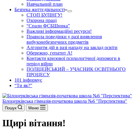
Навчальний план
Безпека життєдіяльності
СТОП БУЛІНГУ!
Охорона праці
“Спали ФСБШника”
Важливі інформаційні ресурси!
Правила поведінки у разі виявлення
вибухонебезпечних предметів
Алгоритм дій в разі нападу на заклад освіти
Обережно, гепатит А!
Контакти кризової психологічної допомоги в
період війни
ПОЛІЦЕЙСЬКИЙ – УЧАСНИК ОСВІТНЬОГО
ПРОЦЕСУ
101 інформує
“Ти як?”
Білоцерківська гімназія-початкова школа №6 "Перспектива"
Пошук
Меню
Щирі вітання!