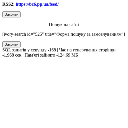
RSS2:
https://bc6.pp.ua/feed/
Закрити
Пошук на сайті
[ivory-search id=”525″ title=”Форма пошуку за замовчуванням”]
Закрити
SQL запитів у секунду -168 | Час на генерування сторінки
-1,968 сек.| Пам'яті зайнято -124.69 МБ