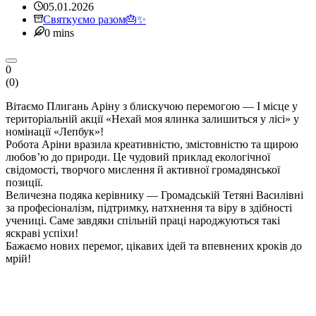
05.01.2026
Святкуємо разом🎂✨
0 mins
0
(
0
)
Вітаємо Плигань Аріну з блискучою перемогою — І місце у
територіальній акції «Нехай моя ялинка залишиться у лісі» у
номінації «Лепбук»!
Робота Аріни вразила креативністю, змістовністю та щирою
любов’ю до природи. Це чудовий приклад екологічної
свідомості, творчого мислення й активної громадянської
позиції.
Величезна подяка керівнику — Громадській Тетяні Василівні
за професіоналізм, підтримку, натхнення та віру в здібності
учениці. Саме завдяки спільній праці народжуються такі
яскраві успіхи!
Бажаємо нових перемог, цікавих ідей та впевнених кроків до
мрій!