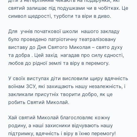
діти з нетерпінням чекають на подарунки, які
святий залишає під подушками чи в чобітках. Це
символ щедрості, турботи та віри в диво.
Для учнів початкової школи нашого закладу
було проведено патріотичну театралізовану
виставу до Дня Святого Миколая – свято духу
та добра . Цей захід нагадав про силу єдності,
любов до рідної землі та віру в перемогу.
У своїх виступах діти висловили щиру вдячність
воїнам ЗСУ, які захищають нашу незалежність, і
закликали присутніх творити добро, як це
робить Святий Миколай.
Хай святий Миколай благословляє кожну
родину, а наші захисники відчувають нашу
підтримку, вдячність і віру в їхню перемогу!