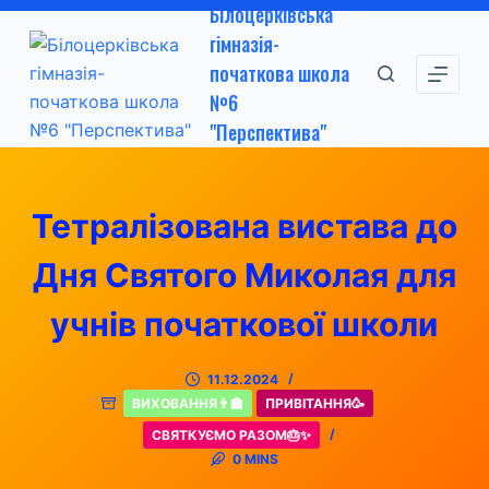
Білоцерківська
П
гімназія-
е
початкова школа
р
№6
е
"Перспектива"
й
т
и
Тетралізована вистава до
д
о
Дня Святого Миколая для
в
м
учнів початкової школи
і
с
11.12.2024
т
ВИХОВАННЯ👨‍🏫
ПРИВІТАННЯ🥳
у
СВЯТКУЄМО РАЗОМ🎂✨
0 MINS