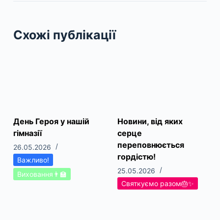
Схожі публікації
День Героя у нашій
Новини, від яких
гімназії
серце
переповнюється
26.05.2026
гордістю!
Важливо!
25.05.2026
Виховання👨‍🏫
Святкуємо разом🎂✨