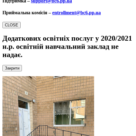
Підтримка –
support@bc6.pp.ua
Приймальна комісія –
entrollment@bc6.pp.ua
CLOSE
Додаткових освітніх послуг у 2020/2021
н.р.
освітній навчальний заклад не
надає.
Закрити