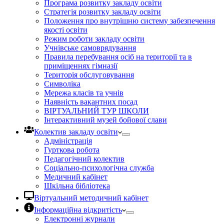
Програма розвитку закладу освіти
Стратегія розвитку закладу освіти
Положення про внутрішню систему забезпечення
якості освіти
Режим роботи закладу освіти
Учнівське самоврядування
Правила перебування осіб на території та в
приміщеннях гімназії
Територія обслуговування
Символіка
Мережа класів та учнів
Наявність вакантних посад
ВІРТУАЛЬНИЙ ТУР ШКОЛИ
Інтерактивний музей бойової слави
Колектив закладу освіти
Адміністрація
Гурткова робота
Педагогічний колектив
Соціально-психологічна служба
Медичний кабінет
Шкільна бібліотека
Віртуальний методичний кабінет
Інформаційна відкритість
Електронні журнали