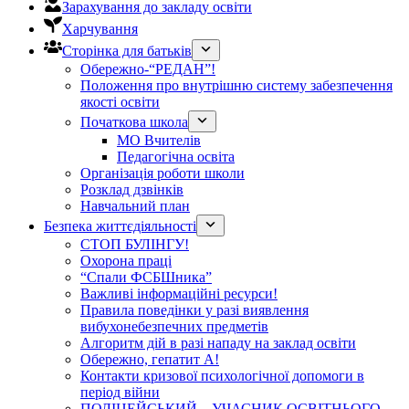
Зарахування до закладу освіти
Харчування
Сторінка для батьків
Обережно-“РЕДАН”!
Положення про внутрішню систему забезпечення
якості освіти
Початкова школа
МО Вчителів
Педагогічна освіта
Організація роботи школи
Розклад дзвінків
Навчальний план
Безпека життєдіяльності
СТОП БУЛІНГУ!
Охорона праці
“Спали ФСБШника”
Важливі інформаційні ресурси!
Правила поведінки у разі виявлення
вибухонебезпечних предметів
Алгоритм дій в разі нападу на заклад освіти
Обережно, гепатит А!
Контакти кризової психологічної допомоги в
період війни
ПОЛІЦЕЙСЬКИЙ – УЧАСНИК ОСВІТНЬОГО