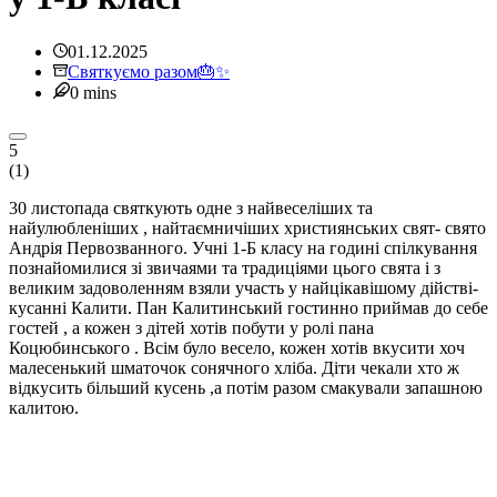
01.12.2025
Святкуємо разом🎂✨
0 mins
5
(
1
)
30 листопада святкують одне з найвеселіших та
найулюбленіших , найтаємничіших християнських свят- свято
Андрія Первозванного. Учні 1-Б класу на годині спілкування
познайомилися зі звичаями та традиціями цього свята і з
великим задоволенням взяли участь у найцікавішому дійстві-
кусанні Калити. Пан Калитинський гостинно приймав до себе
гостей , а кожен з дітей хотів побути у ролі пана
Коцюбинського . Всім було весело, кожен хотів вкусити хоч
малесенький шматочок сонячного хліба. Діти чекали хто ж
відкусить більший кусень ,а потім разом смакували запашною
калитою.