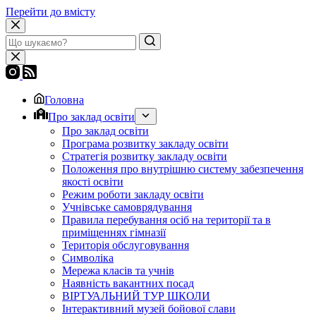
Перейти до вмісту
Головна
Про заклад освіти
Про заклад освіти
Програма розвитку закладу освіти
Стратегія розвитку закладу освіти
Положення про внутрішню систему забезпечення
якості освіти
Режим роботи закладу освіти
Учнівське самоврядування
Правила перебування осіб на території та в
приміщеннях гімназії
Територія обслуговування
Символіка
Мережа класів та учнів
Наявність вакантних посад
ВІРТУАЛЬНИЙ ТУР ШКОЛИ
Інтерактивний музей бойової слави