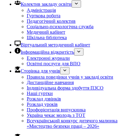
Колектив закладу освіти
Адміністрація
Гурткова робота
Педагогічний колектив
Соціально-психологічна служба
Медичний кабінет
Шкільна бібліотека
Віртуальний методичний кабінет
Інформаційна відкритість
Електронні журнали
Освітні послуги для ВПО
Сторінка для учнів
Правила поведінки учнів у закладі освіти
Дистанційне навчання
Індивідуальна форма здобуття ПЗСО
Наші гуртки
Розклад дзвінків
Розклад уроків
Профорієнтація випускника
Україна чекає молодь з ТОТ
Всеукраїнський конкурс дитячого малюнка
«Мистецтво безпеки праці – 2026»