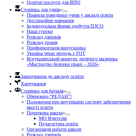
Освітні послуги для ВПО
Сторінка для учнів
Правила поведінки учнів у закладі освіти
Дистанційне навчання
Індивідуальна форма здобуття ПЗСО
Наші гуртки
Розклад дзвінків
Розклад уроків
Профорієнтація випускника
Україна чекає молодь з ТОТ
Всеукраїнський конкурс дитячого малюнка
«Мистецтво безпеки праці – 2026»
Зарахування до закладу освіти
Харчування
Сторінка для батьків
Обережно-“РЕДАН”!
Положення про внутрішню систему забезпечення
якості освіти
Початкова школа
МО Вчителів
Педагогічна освіта
Організація роботи школи
Розклад дзвінків