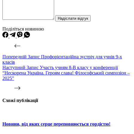
Надіслати відгук
Поділіться новиною
Попередній
Запис
Профорієнтаційна зустріч для учнів 9-х
класів
Наступний
Запис
Участь учням 8-В класу у конференції
“Нескорена Україна. Героям слава! Філософський симпозіон –
2025”
Схожі публікації
Новини, від яких серце переповнюється гордістю!