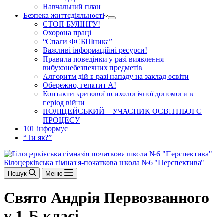
Навчальний план
Безпека життєдіяльності
СТОП БУЛІНГУ!
Охорона праці
“Спали ФСБШника”
Важливі інформаційні ресурси!
Правила поведінки у разі виявлення
вибухонебезпечних предметів
Алгоритм дій в разі нападу на заклад освіти
Обережно, гепатит А!
Контакти кризової психологічної допомоги в
період війни
ПОЛІЦЕЙСЬКИЙ – УЧАСНИК ОСВІТНЬОГО
ПРОЦЕСУ
101 інформує
“Ти як?”
Білоцерківська гімназія-початкова школа №6 "Перспектива"
Пошук
Меню
Свято Андрія Первозванного
у 1-Б класі