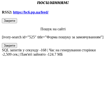
посиланням:
RSS2:
https://bc6.pp.ua/feed/
Закрити
Пошук на сайті
[ivory-search id=”525″ title=”Форма пошуку за замовчуванням”]
Закрити
SQL запитів у секунду -168 | Час на генерування сторінки
-2,509 сек.| Пам'яті зайнято -124.7 МБ