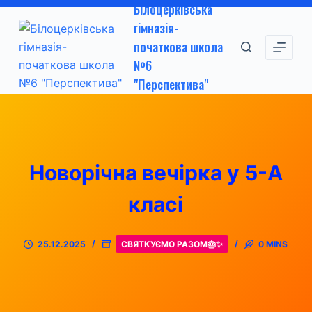
Білоцерківська
П
гімназія-
е
початкова школа
р
№6
е
"Перспектива"
й
т
и
д
о
Новорічна вечірка у 5-А
в
м
класі
і
с
25.12.2025
СВЯТКУЄМО РАЗОМ🎂✨
0 MINS
т
у