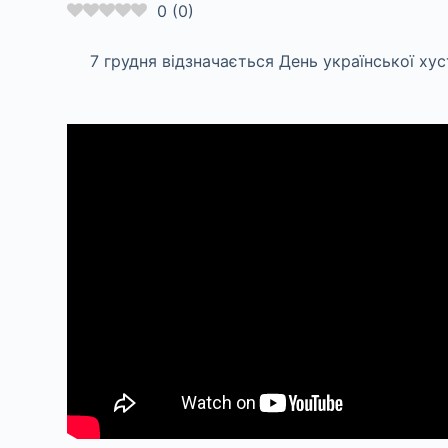
0
(
0
)
7 грудня відзначається День української ху