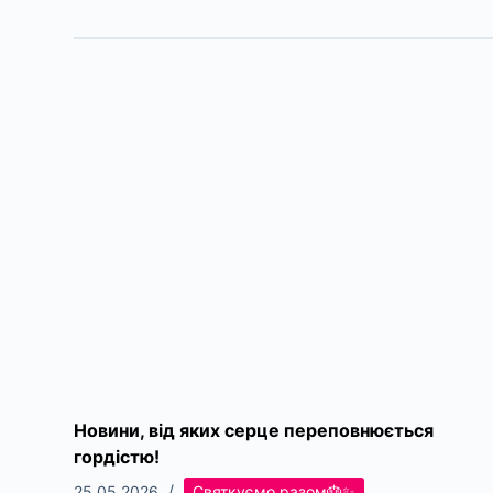
Новини, від яких серце переповнюється
гордістю!
25.05.2026
Святкуємо разом🎂✨