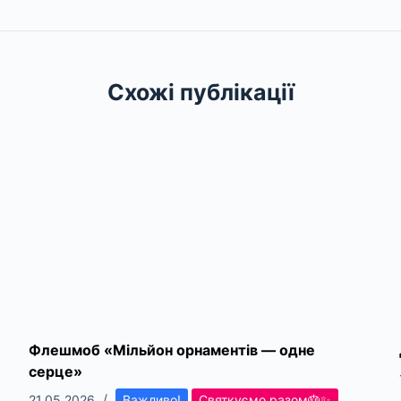
Схожі публікації
Флешмоб «Мільйон орнаментів — одне
серце»
21.05.2026
Важливо!
Святкуємо разом🎂✨