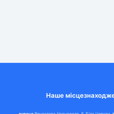
Наше місцезнаходж
вулиця
Вячеслава Чорновола, 6, Біла Церква, К