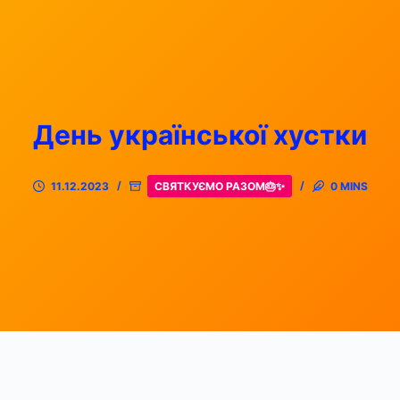
День української хустки
11.12.2023
СВЯТКУЄМО РАЗОМ🎂✨
0 MINS