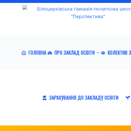
П
е
р
е
й
т
ГОЛОВНА
ПРО ЗАКЛАД ОСВІТИ
КОЛЕКТИВ 
и
д
о
в
м
і
ЗАРАХУВАННЯ ДО ЗАКЛАДУ ОСВІТИ
с
т
у