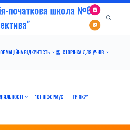
зія-початкова школа №6
пектива"
ФОРМАЦІЙНА ВІДКРИТІСТЬ
СТОРІНКА ДЛЯ УЧНІВ
ДІЯЛЬНОСТІ
101 ІНФОРМУЄ
“ТИ ЯК?”