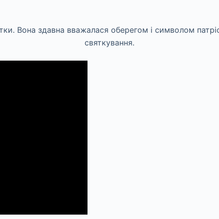
стки. Вона здавна вважалася оберегом і символом патрі
святкування.