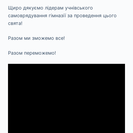
Щиро дякуємо лідерам учнівського
самоврядування гімназії за проведення цього
свята!
Разом ми зможемо все!
Разом переможемо!