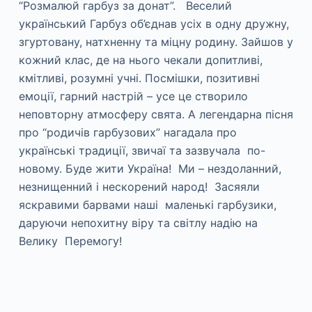
“Розмалюй гарбуз за донат”. Веселий
український Гарбуз об’єднав усіх в одну дружну,
згуртовану, натхненну та міцну родину. Зайшов у
кожний клас, де на нього чекали допитливі,
кмітливі, розумні учні. Посмішки, позитивні
емоції, гарний настрій – усе це створило
неповторну атмосферу свята. А легендарна пісня
про “родичів гарбузових” нагадала про
українські традиції, звичаї та зазвучала по-
новому. Буде жити Україна! Ми – нездоланний,
незнищенний і нескорений народ! Засяяли
яскравими барвами наші маленькі гарбузики,
даруючи непохитну віру та світлу надію на
Велику Перемогу!