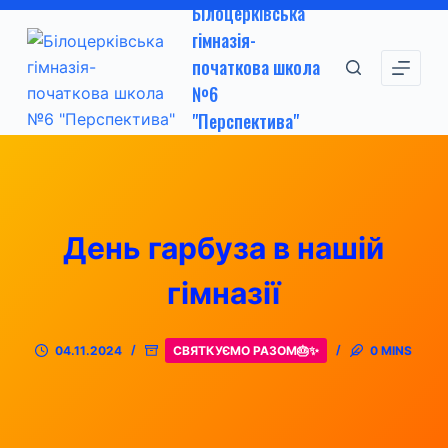
Білоцерківська
П
гімназія-
е
початкова школа
р
№6
е
"Перспектива"
й
т
и
д
о
День гарбуза в нашій
в
м
гімназії
і
с
04.11.2024
СВЯТКУЄМО РАЗОМ🎂✨
0 MINS
т
у