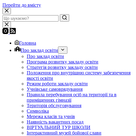
Перейти до вмісту
Головна
Про заклад освіти
Про заклад освіти
Програма розвитку закладу освіти
Стратегія розвитку закладу освіти
Положення про внутрішню систему забезпечення
якості освіти
Режим роботи закладу освіти
Учнівське самоврядування
Правила перебування осіб на території та в
приміщеннях гімназії
Територія обслуговування
Символіка
Мережа класів та учнів
Наявність вакантних посад
ВІРТУАЛЬНИЙ ТУР ШКОЛИ
Інтерактивний музей бойової слави