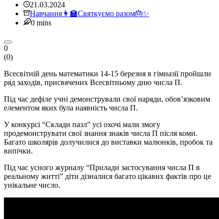
21.03.2024
Навчання👩‍🏫
Святкуємо разом🎂✨
0 mins
0
(
0
)
Всесвітній день математики 14-15 березня в гімназії пройшли
ряд заходів, присвячених Всесвітньому дню числа П.
Під час дефіле учні демонстрували свої наряди, обов’язковим
елементом яких була наявність числа П.
У конкурсі “Склади пазл” усі охочі мали змогу
продемонструвати свої знання знаків числа П після коми.
Багато школярів долучилися до виставки малюнків, пробок та
випічки.
Під час усного журналу “Прилади застосування числа П в
реальному житті” діти дізналися багато цікавих фактів про це
унікальне число.