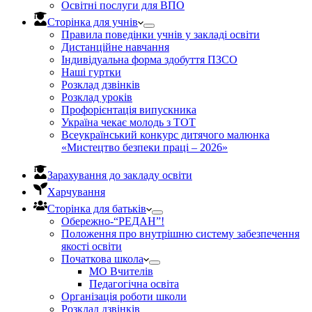
Освітні послуги для ВПО
Сторінка для учнів
Правила поведінки учнів у закладі освіти
Дистанційне навчання
Індивідуальна форма здобуття ПЗСО
Наші гуртки
Розклад дзвінків
Розклад уроків
Профорієнтація випускника
Україна чекає молодь з ТОТ
Всеукраїнський конкурс дитячого малюнка
«Мистецтво безпеки праці – 2026»
Зарахування до закладу освіти
Харчування
Сторінка для батьків
Обережно-“РЕДАН”!
Положення про внутрішню систему забезпечення
якості освіти
Початкова школа
МО Вчителів
Педагогічна освіта
Організація роботи школи
Розклад дзвінків