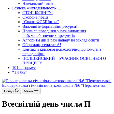
Навчальний план
Безпека життєдіяльності
СТОП БУЛІНГУ!
Охорона праці
“Спали ФСБШника”
Важливі інформаційні ресурси!
Правила поведінки у разі виявлення
вибухонебезпечних предметів
Алгоритм дій в разі нападу на заклад освіти
Обережно, гепатит А!
Контакти кризової психологічної допомоги в
період війни
ПОЛІЦЕЙСЬКИЙ – УЧАСНИК ОСВІТНЬОГО
ПРОЦЕСУ
101 інформує
“Ти як?”
Білоцерківська гімназія-початкова школа №6 "Перспектива"
Пошук
Меню
Всесвітній день числа П