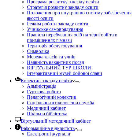
Програма розвитку закладу освіти
Стратегія розвитку закладу освіти
Положення про внутрішню систему забезпечення
якості освіти
Режим роботи закладу освіти
Учнівське самоврядування
Правила перебування осіб на території та в
приміщеннях гімназії
Територія обслуговування
Символіка
Мережа класів та учнів
Наявність вакантних посад
ВІРТУАЛЬНИЙ ТУР ШКОЛИ
Інтерактивний музей бойової слави
Колектив закладу освіти
Адміністрація
Гурткова робота
Педагогічний колектив
Соціально-психологічна служба
Медичний кабінет
Шкільна бібліотека
Віртуальний методичний кабінет
Інформаційна відкритість
Електронні журнали