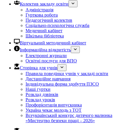
Колектив закладу освіти
Адміністрація
Гурткова робота
Педагогічний колектив
Соціально-психологічна служба
Медичний кабінет
Шкільна бібліотека
Віртуальний методичний кабінет
Інформаційна відкритість
Електронні журнали
Освітні послуги для ВПО
Сторінка для учнів
Правила поведінки учнів у закладі освіти
Дистанційне навчання
Індивідуальна форма здобуття ПЗСО
Наші гуртки
Розклад дзвінків
Розклад уроків
Профорієнтація випускника
Україна чекає молодь з ТОТ
Всеукраїнський конкурс дитячого малюнка
«Мистецтво безпеки праці – 2026»