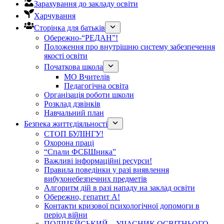
Зарахування до закладу освіти
Харчування
Сторінка для батьків
Обережно-“РЕДАН”!
Положення про внутрішню систему забезпечення
якості освіти
Початкова школа
МО Вчителів
Педагогічна освіта
Організація роботи школи
Розклад дзвінків
Навчальний план
Безпека життєдіяльності
СТОП БУЛІНГУ!
Охорона праці
“Спали ФСБШника”
Важливі інформаційні ресурси!
Правила поведінки у разі виявлення
вибухонебезпечних предметів
Алгоритм дій в разі нападу на заклад освіти
Обережно, гепатит А!
Контакти кризової психологічної допомоги в
період війни
ПОЛІЦЕЙСЬКИЙ – УЧАСНИК ОСВІТНЬОГО