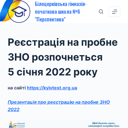
Білоцерківська гімназія-
П
початкова школа №6
е
"Перспектива"
р
е
й
Реєстрація на пробне
т
и
ЗНО розпочнеться
д
о
5 січня 2022 року
в
м
на сайті
https://kyivtest.org.ua
і
с
Презентація про реєстрацію на пробне ЗНО
т
2022
у