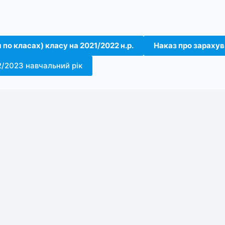
 по класах) класу на 2021/2022 н.р.
Наказ про зарахува
2/2023 навчальний рік