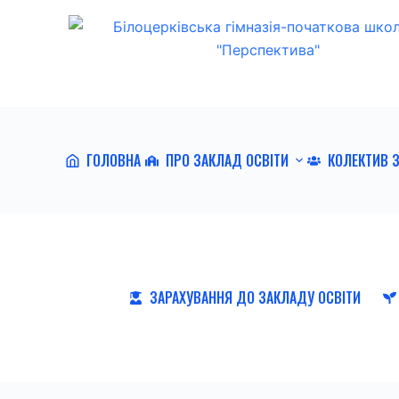
П
е
р
е
й
т
ГОЛОВНА
ПРО ЗАКЛАД ОСВІТИ
КОЛЕКТИВ 
и
д
о
в
м
і
ЗАРАХУВАННЯ ДО ЗАКЛАДУ ОСВІТИ
с
т
у