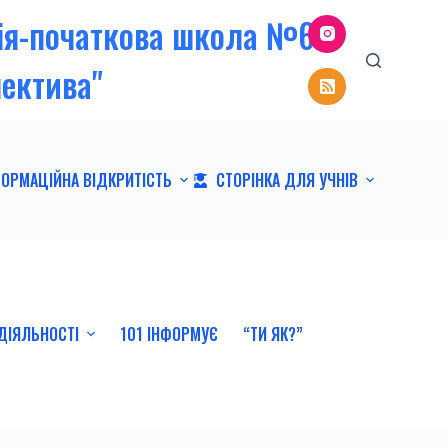
зія-початкова школа №6
пектива"
ФОРМАЦІЙНА ВІДКРИТІСТЬ
СТОРІНКА ДЛЯ УЧНІВ
ДІЯЛЬНОСТІ
101 ІНФОРМУЄ
“ТИ ЯК?”