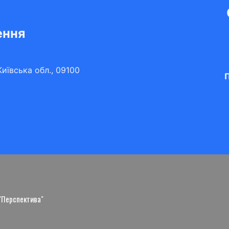
ення
иївська обл., 09100
П
а
 "Перспектива"