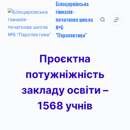
Білоцерківська
П
гімназія-
е
початкова школа
р
№6
е
"Перспектива"
й
т
и
Проєктна
д
о
потужніжність
в
м
закладу освіти –
і
с
1568 учнів
т
у