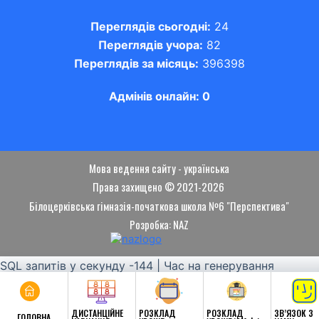
Переглядів сьогодні:
24
Переглядів учора:
82
Переглядів за місяць:
396398
Адмінів онлайн: 0
Мова ведення сайту - українська
Права захищено © 2021-2026
Білоцерківська гімназія-початкова школа №6 "Перспектива"
Розробка: NAZ
SQL запитів у секунду -144 | Час на генерування
сторінки -2,373 сек.| Пам'яті зайнято -124.62 МБ
ДИСТАНЦІЙНЕ
РОЗКЛАД
РОЗКЛАД
ЗВ’ЯЗОК З
ГОЛОВНА