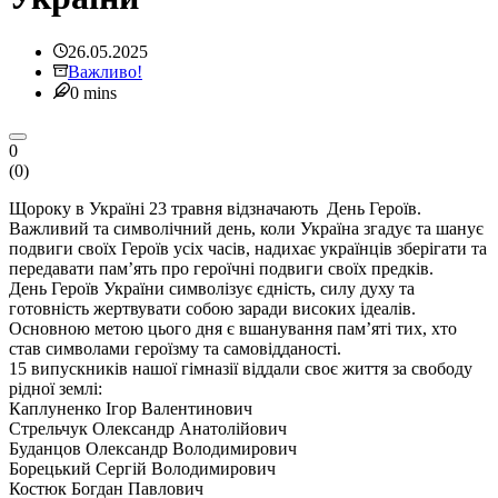
26.05.2025
Важливо!
0 mins
0
(
0
)
Щороку в Україні 23 травня відзначають День Героїв.
Важливий та символічний день, коли Україна згадує та шанує
подвиги своїх Героїв усіх часів, надихає українців зберігати та
передавати пам’ять про героїчні подвиги своїх предків.
День Героїв України символізує єдність, силу духу та
готовність жертвувати собою заради високих ідеалів.
Основною метою цього дня є вшанування пам’яті тих, хто
став символами героїзму та самовідданості.
15 випускників нашої гімназії віддали своє життя за свободу
рідної землі:
Каплуненко Ігор Валентинович
Стрельчук Олександр Анатолійович
Буданцов Олександр Володимирович
Борецький Сергій Володимирович
Костюк Богдан Павлович