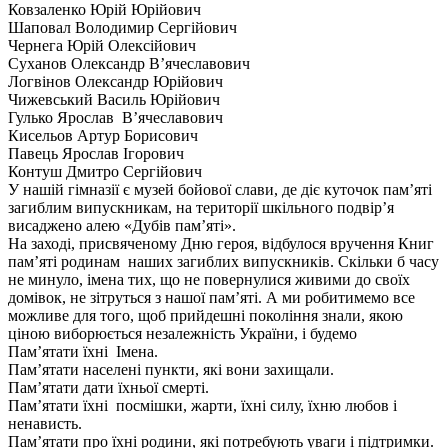
Ковзаленко Юрій Юрійович
Шаповал Володимир Сергійович
Чернега Юрій Олексійович
Суханов Олександр В’ячеславович
Логвінов Олександр Юрійович
Чижевський Василь Юрійович
Гулько Ярослав В’ячеславович
Кисельов Артур Борисович
Павець Ярослав Ігорович
Контуш Дмитро Сергійович
У нашій гімназії є музей бойової слави, де діє куточок пам’яті
загиблим випускникам, на території шкільного подвір’я
висаджено алею «Дубів пам’яті».
На заході, присвяченому Дню героя, відбулося вручення Книг
пам’яті родинам наших загиблих випускників. Скільки б часу
не минуло, імена тих, що не повернулися живими до своїх
домівок, не зітруться з нашої пам’яті. А ми робитимемо все
можливе для того, щоб прийдешні покоління знали, якою
ціною виборюється незалежність України, і будемо
Пам’ятати їхні Імена.
Пам’ятати населені пункти, які вони захищали.
Пам’ятати дати їхньої смерті.
Пам’ятати їхні посмішки, жарти, їхні силу, їхню любов і
ненависть.
Пам’ятати про їхні родини, які потребують уваги і підтримки.