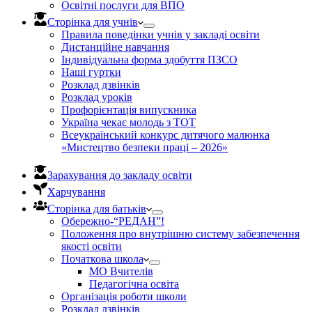
Освітні послуги для ВПО
Сторінка для учнів
Правила поведінки учнів у закладі освіти
Дистанційне навчання
Індивідуальна форма здобуття ПЗСО
Наші гуртки
Розклад дзвінків
Розклад уроків
Профорієнтація випускника
Україна чекає молодь з ТОТ
Всеукраїнський конкурс дитячого малюнка
«Мистецтво безпеки праці – 2026»
Зарахування до закладу освіти
Харчування
Сторінка для батьків
Обережно-“РЕДАН”!
Положення про внутрішню систему забезпечення
якості освіти
Початкова школа
МО Вчителів
Педагогічна освіта
Організація роботи школи
Розклад дзвінків