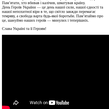
Пам’ятати, хто вбивав і калічив, шматував країну.
День Героїв України — це день нашої сили, нашої єдності та
нашої непохитної віри в те, що світло завжди перемагає
темряву, а свобода варта будь-якої боротьби. Пам’ятаймо про
це, шануймо наших героїв — минулих і теперішніх.
Слава Україні та її Героям!