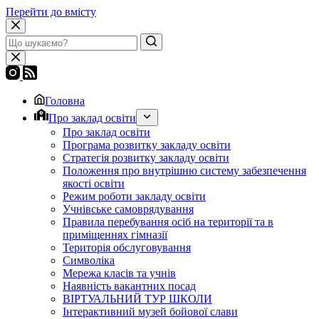
Перейти до вмісту
Головна
Про заклад освіти
Про заклад освіти
Програма розвитку закладу освіти
Стратегія розвитку закладу освіти
Положення про внутрішню систему забезпечення
якості освіти
Режим роботи закладу освіти
Учнівське самоврядування
Правила перебування осіб на території та в
приміщеннях гімназії
Територія обслуговування
Символіка
Мережа класів та учнів
Наявність вакантних посад
ВІРТУАЛЬНИЙ ТУР ШКОЛИ
Інтерактивний музей бойової слави