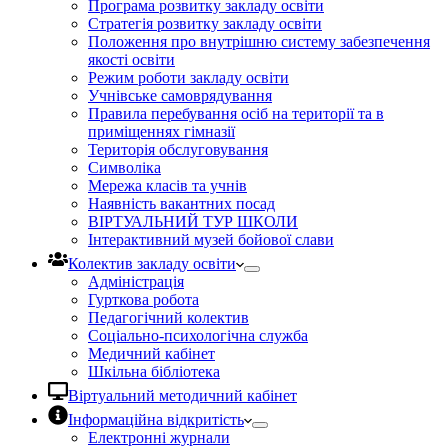
Програма розвитку закладу освіти
Стратегія розвитку закладу освіти
Положення про внутрішню систему забезпечення
якості освіти
Режим роботи закладу освіти
Учнівське самоврядування
Правила перебування осіб на території та в
приміщеннях гімназії
Територія обслуговування
Символіка
Мережа класів та учнів
Наявність вакантних посад
ВІРТУАЛЬНИЙ ТУР ШКОЛИ
Інтерактивний музей бойової слави
Колектив закладу освіти
Адміністрація
Гурткова робота
Педагогічний колектив
Соціально-психологічна служба
Медичний кабінет
Шкільна бібліотека
Віртуальний методичний кабінет
Інформаційна відкритість
Електронні журнали