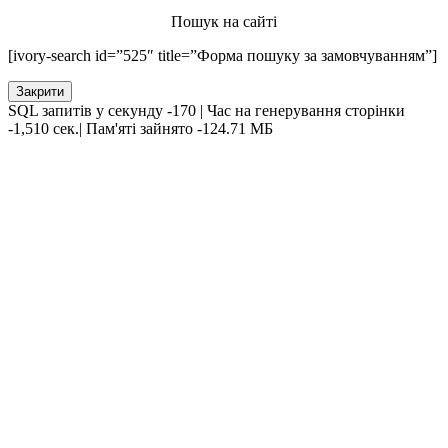
Пошук на сайті
[ivory-search id=”525″ title=”Форма пошуку за замовчуванням”]
Закрити
SQL запитів у секунду -170 | Час на генерування сторінки
-1,510 сек.| Пам'яті зайнято -124.71 МБ