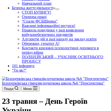
Навчальний план
Безпека життєдіяльності
СТОП БУЛІНГУ!
Охорона праці
“Спали ФСБШника”
Важливі інформаційні ресурси!
Правила поведінки у разі виявлення
вибухонебезпечних предметів
Алгоритм дій в разі нападу на заклад освіти
Обережно, гепатит А!
Контакти кризової психологічної допомоги в
період війни
ПОЛІЦЕЙСЬКИЙ – УЧАСНИК ОСВІТНЬОГО
ПРОЦЕСУ
101 інформує
“Ти як?”
Білоцерківська гімназія-початкова школа №6 "Перспектива"
Пошук
Меню
23 травня – День Героїв
України