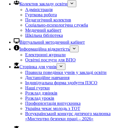
Колектив закладу освіти
Адміністрація
Гурткова робота
Педагогічний колектив
Соціально-психологічна служба
Медичний кабінет
Шкільна бібліотека
Віртуальний методичний кабінет
Інформаційна відкритість
Електронні журнали
Освітні послуги для ВПО
Сторінка для учнів
Правила поведінки учнів у закладі освіти
Дистанційне навчання
Індивідуальна форма здобуття ПЗСО
Наші гуртки
Розклад дзвінків
Розклад уроків
Профорієнтація випускника
Україна чекає молодь з ТОТ
Всеукраїнський конкурс дитячого малюнка
«Мистецтво безпеки праці – 2026»