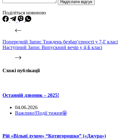
Надіслати відгук
Поділіться новиною
Попередній
Запис
Тиждень безбар’єрності у 7-Г класі
Наступний
Запис
Випускний вечір у 4-Б класі
Схожі публікації
Останній дзвоник – 2025!
04.06.2026
Важливо!
Події тижня🤩
Рій «Вільні духом» “Котигорошко” («Джура»)