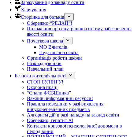
Зарахування до закладу освіти
Харчування
Сторінка для батьків
Обережно-“РЕДАН”!
Положення про внутрішню систему забезпечення
якості освіти
Початкова школа
МО Вчителів
Педагогічна освіта
Організація роботи школи
Розклад дзвінків
Навчальний план
Безпека життєдіяльності
СТОП БУЛІНГУ!
Охорона праці
“Спали ФСБШника”
Важливі інформаційні ресурси!
Правила поведінки у разі виявлення
вибухонебезпечних предметів
Алгоритм дій в разі нападу на заклад освіти
Обережно, гепатит А!
Контакти кризової психологічної допомоги в
період війни
ПОЛІЦЕЙСЬКИЙ – УЧАСНИК ОСВІТНЬОГО