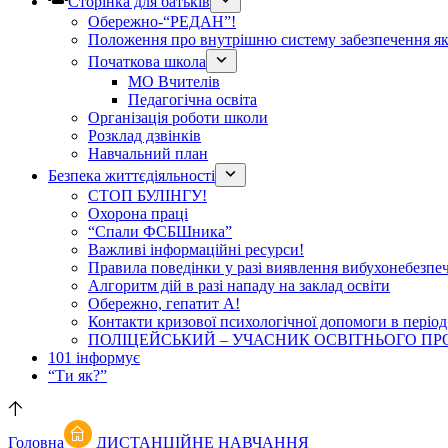
Сторінка для батьків
Обережно-“РЕДАН”!
Положення про внутрішню систему забезпечення яко
Початкова школа
МО Вчителів
Педагогічна освіта
Організація роботи школи
Розклад дзвінків
Навчальний план
Безпека життєдіяльності
СТОП БУЛІНГУ!
Охорона праці
“Спали ФСБШника”
Важливі інформаційні ресурси!
Правила поведінки у разі виявлення вибухонебезпе
Алгоритм дій в разі нападу на заклад освіти
Обережно, гепатит А!
Контакти кризової психологічної допомоги в період
ПОЛІЦЕЙСЬКИЙ – УЧАСНИК ОСВІТНЬОГО ПР
101 інформує
“Ти як?”
Головна
ДИСТАНЦІЙНЕ НАВЧАННЯ