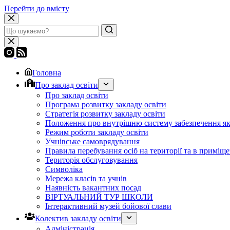
Перейти до вмісту
Головна
Про заклад освіти
Про заклад освіти
Програма розвитку закладу освіти
Стратегія розвитку закладу освіти
Положення про внутрішню систему забезпечення яко
Режим роботи закладу освіти
Учнівське самоврядування
Правила перебування осіб на території та в приміще
Територія обслуговування
Символіка
Мережа класів та учнів
Наявність вакантних посад
ВІРТУАЛЬНИЙ ТУР ШКОЛИ
Інтерактивний музей бойової слави
Колектив закладу освіти
Адміністрація