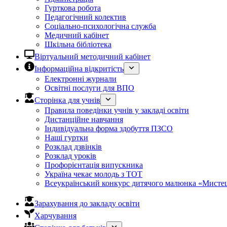
Гурткова робота
Педагогічний колектив
Соціально-психологічна служба
Медичний кабінет
Шкільна бібліотека
Віртуальний методичний кабінет
Інформаційна відкритість
Електронні журнали
Освітні послуги для ВПО
Сторінка для учнів
Правила поведінки учнів у закладі освіти
Дистанційне навчання
Індивідуальна форма здобуття ПЗСО
Наші гуртки
Розклад дзвінків
Розклад уроків
Профорієнтація випускника
Україна чекає молодь з ТОТ
Всеукраїнський конкурс дитячого малюнка «Мистец
Зарахування до закладу освіти
Харчування