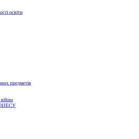
сті освіти
чних предметів
 війни
ОЦЕСУ