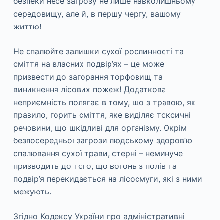
безпеки несе загрозу не лише навколишньому
середовищу, але й, в першу чергу, вашому
життю!
Не спалюйте залишки сухої рослинності та
сміття на власних подвір’ях – це може
призвести до загорання торфовищ та
виникнення лісових пожеж! Додаткова
неприємність полягає в тому, що з травою, як
правило, горить сміття, яке виділяє токсичні
речовини, що шкідливі для організму. Окрім
безпосередньої загрози людському здоров’ю
спалювання сухої трави, стерні – неминуче
призводить до того, що вогонь з полів та
подвір’я перекидається на лісосмуги, які з ними
межують.
Згідно Кодексу України про адміністративні