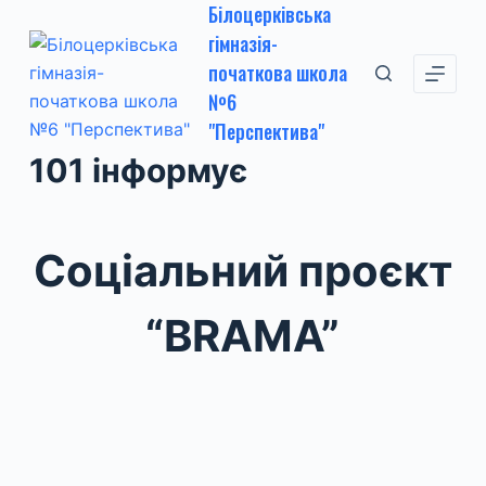
Білоцерківська
П
гімназія-
е
початкова школа
р
№6
е
"Перспектива"
й
101 інформує
т
и
д
о
Соціальний проєкт
в
м
“BRAMA”
і
с
т
у