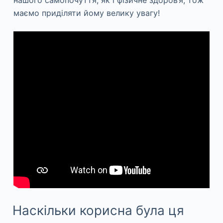
нашого самопочуття, як і фізичне здоров’я, тож
маємо приділяти йому велику увагу!
Наскільки корисна була ця