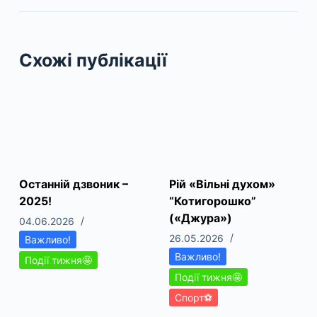
Схожі публікації
Останній дзвоник –
Рій «Вільні духом»
2025!
“Котигорошко”
(«Джура»)
04.06.2026
26.05.2026
Важливо!
Важливо!
Події тижня🤩
Події тижня🤩
Спорт⚽