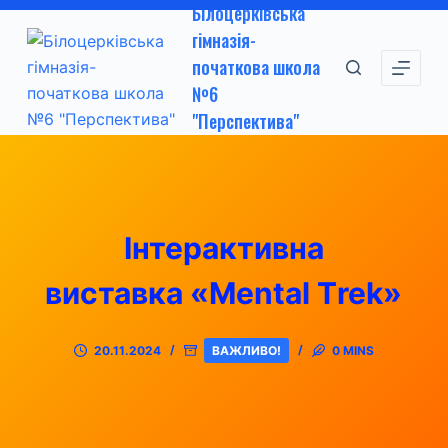
Білоцерківська
П
гімназія-
е
початкова школа
р
№6
е
"Перспектива"
й
т
и
д
о
Інтерактивна
в
м
виставка «Mental Тrek»
і
с
20.11.2024
ВАЖЛИВО!
0 MINS
т
у