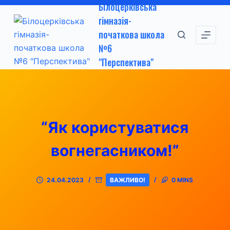
Білоцерківська
П
гімназія-
е
початкова школа
р
№6
е
"Перспектива"
й
т
и
д
о
“Як користуватися
в
м
вогнегасником!”
і
с
24.04.2023
ВАЖЛИВО!
0 MINS
т
у