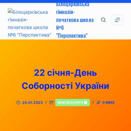
Білоцерківська
П
гімназія-
е
початкова школа
р
№6
е
"Перспектива"
й
т
и
д
о
22 січня-День
в
м
Соборності України
і
с
20.01.2023
ВИХОВАННЯ👨‍🏫
0 MINS
т
у