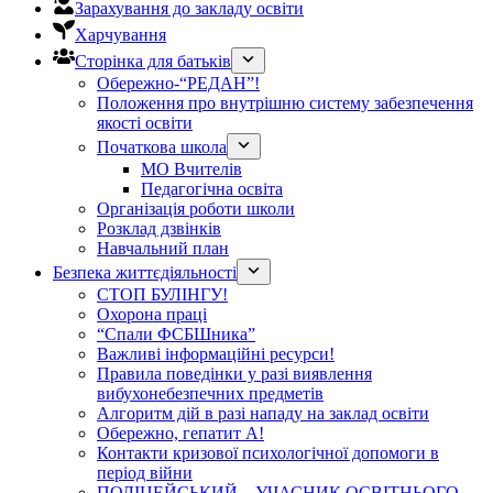
Зарахування до закладу освіти
Харчування
Сторінка для батьків
Обережно-“РЕДАН”!
Положення про внутрішню систему забезпечення
якості освіти
Початкова школа
МО Вчителів
Педагогічна освіта
Організація роботи школи
Розклад дзвінків
Навчальний план
Безпека життєдіяльності
СТОП БУЛІНГУ!
Охорона праці
“Спали ФСБШника”
Важливі інформаційні ресурси!
Правила поведінки у разі виявлення
вибухонебезпечних предметів
Алгоритм дій в разі нападу на заклад освіти
Обережно, гепатит А!
Контакти кризової психологічної допомоги в
період війни
ПОЛІЦЕЙСЬКИЙ – УЧАСНИК ОСВІТНЬОГО