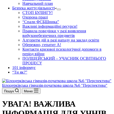
Навчальний план
Безпека життєдіяльності
СТОП БУЛІНГУ!
Охорона праці
“Спали ФСБШника”
Важливі інформаційні ресурси!
Правила поведінки у разі виявлення
вибухонебезпечних предметів
Алгоритм дій в разі нападу на заклад освіти
Обережно, гепатит А!
Контакти кризової психологічної допомоги в
період війни
ПОЛІЦЕЙСЬКИЙ – УЧАСНИК ОСВІТНЬОГО
ПРОЦЕСУ
101 інформує
“Ти як?”
Білоцерківська гімназія-початкова школа №6 "Перспектива"
Пошук
Меню
УВАГА! ВАЖЛИВА
ІНФОРМАЦІЯ ДЛЯ УЧНІВ,