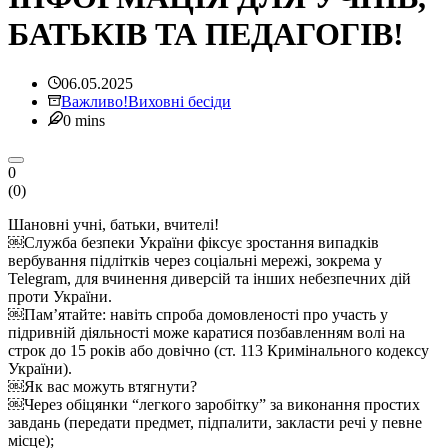
БАТЬКІВ ТА ПЕДАГОГІВ!
06.05.2025
Важливо!
Виховні бесіди
0 mins
0
(
0
)
Шановні учні, батьки, вчителі!
￼Служба безпеки України фіксує зростання випадків
вербування підлітків через соціальні мережі, зокрема у
Telegram, для вчинення диверсій та інших небезпечних дій
проти України.
￼Пам’ятайте: навіть спроба домовленості про участь у
підривній діяльності може каратися позбавленням волі на
строк до 15 років або довічно (ст. 113 Кримінального кодексу
України).
￼Як вас можуть втягнути?
￼Через обіцянки “легкого заробітку” за виконання простих
завдань (передати предмет, підпалити, закласти речі у певне
місце);