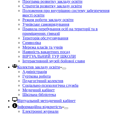
Програма розвитку закладу освіти
Стратегія розвитку закладу освіти
Положення про внутрішню систему забезпечення
якості освіти
Режим роботи закладу освіти
Учнівське самоврядування
Правила перебування осіб на території та в
приміщеннях гімназії
Територія обслуговування
Символіка
Мережа класів та учнів
Наявність вакантних посад
ВІРТУАЛЬНИЙ ТУР ШКОЛИ
Інтерактивний музей бойової слави
Колектив закладу освіти
Адміністрація
Гурткова робота
Педагогічний колектив
Соціально-психологічна служба
Медичний кабінет
Шкільна бібліотека
Віртуальний методичний кабінет
Інформаційна відкритість
Електронні журнали