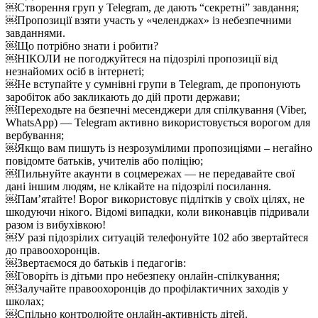
￼Створення груп у Telegram, де дають “секретні” завдання;
￼Пропозиції взяти участь у «челенджах» із небезпечними
завданнями.
￼Що потрібно знати і робити?
￼НІКОЛИ не погоджуйтеся на підозрілі пропозиції від
незнайомих осіб в інтернеті;
￼Не вступайте у сумнівні групи в Telegram, де пропонують
заробіток або закликають до дій проти держави;
￼Переходьте на безпечні месенджери для спілкування (Viber,
WhatsApp) — Telegram активно використовується ворогом для
вербування;
￼Якщо вам пишуть із незрозумілими пропозиціями – негайно
повідомте батьків, учителів або поліцію;
￼Пильнуйте акаунти в соцмережах — не передавайте свої
дані іншим людям, не клікайте на підозрілі посилання.
￼Пам’ятайте! Ворог використовує підлітків у своїх цілях, не
шкодуючи нікого. Відомі випадки, коли виконавців підривали
разом із вибухівкою!
￼У разі підозрілих ситуацій телефонуйте 102 або звертайтеся
до правоохоронців.
￼Звертаємося до батьків і педагогів:
￼Говоріть із дітьми про небезпеку онлайн-спілкування;
￼Залучайте правоохоронців до профілактичних заходів у
школах;
￼Спільно контролюйте онлайн-активність дітей.