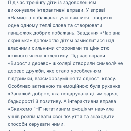
Під час тренінгу діти із задоволенням
виконували інтерактивні вправи. У вправі
«Намисто побажань» учні вчилися говорити
одне одному теплі слова та створювати
ланцюжок добрих побажань. Завдання «Чарівна
скринька» допомогло дітям замислитися над
власними сильними сторонами та цінністю
кожного члена колективу. Під час вправи
«Вирости дерево» школярі створили символічне
дерево дружби, яке стало уособленням
підтримки, взаєморозуміння та єдності класу.
Особливо активною та емоційною була руханка
«Запалюй добро», яка подарувала дітям заряд
бадьорості й позитиву. А інтерактивна вправа
«Скажемо “НІ” негативним емоціям» навчила
учнів розпізнавати свої почуття та знаходити
способи керувати ними.