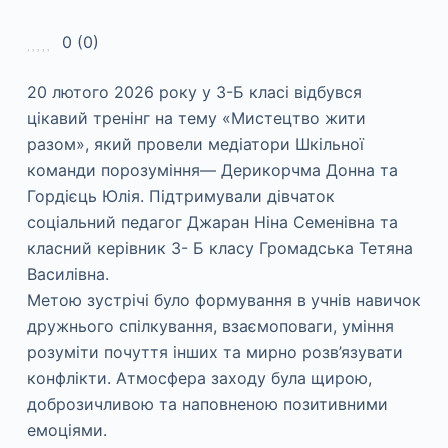
0
(
0
)
20 лютого 2026 року у 3-Б класі відбувся
цікавий тренінг на тему «Мистецтво жити
разом», який провели медіатори Шкільної
команди порозуміння— Дерикорчма Донна та
Гордієць Юлія. Підтримували дівчаток
соціальний педагог Джаран Ніна Семенівна та
класний керівник 3- Б класу Громадська Тетяна
Василівна.
Метою зустрічі було формування в учнів навичок
дружнього спілкування, взаємоповаги, уміння
розуміти почуття інших та мирно розв’язувати
конфлікти. Атмосфера заходу була щирою,
доброзичливою та наповненою позитивними
емоціями.