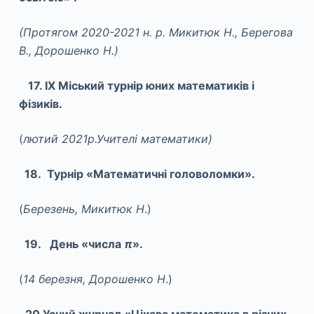
(Протягом 2020-2021 н. р. Микитюк Н., Берегова
В., Дорошенко Н.)
17. IX
Міський турнір юних математиків і
фізиків.
(
лютий 2021р.Учителі математики)
18. Турнір «Математичні головоломки».
(
Березень, Микитюк Н
.)
19. День «числа
π
».
(
14 березня, Дорошенко Н
.)
20.Усний журнал «Цікава математика в різних