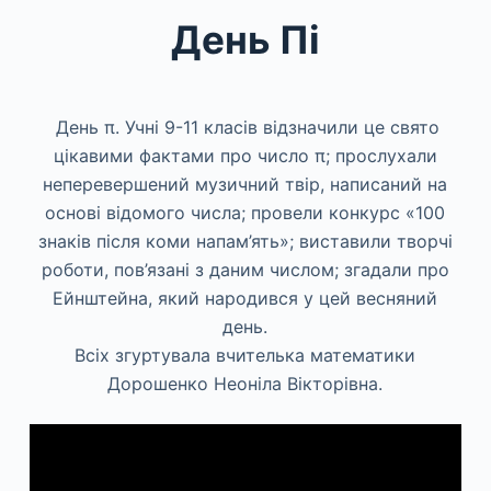
День Пі
День π. Учні 9-11 класів відзначили це свято
цікавими фактами про число π; прослухали
неперевершений музичний твір, написаний на
основі відомого числа; провели конкурс «100
знаків після коми напам’ять»; виставили творчі
роботи, пов’язані з даним числом; згадали про
Ейнштейна, який народився у цей весняний
день.
Всіх згуртувала вчителька математики
Дорошенко Неоніла Вікторівна.