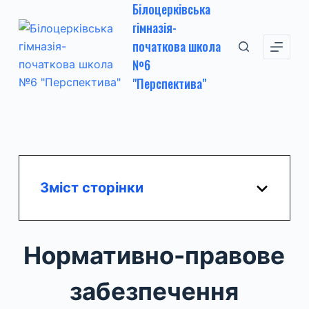
Білоцерківська
П
гімназія-
е
початкова школа
р
№6
е
"Перспектива"
й
т
и
д
о
в
Зміст сторінки
м
і
с
Нормативно-правове
т
у
забезпечення