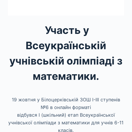
Участь у
Всеукраїнській
учнівській олімпіаді з
математики.
19 жовтня у Білоцерківській ЗОШ І-ІІІ ступенів
№6 в онлайн форматі
відбувся І (шкільний) етап Всеукраїнської
учнівської олімпіади з математики для учнів 6-11
класів.