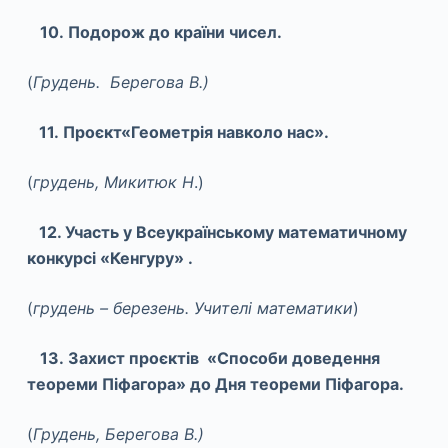
10. Подорож до країни чисел.
(
Грудень. Берегова В.)
11. Проєкт«Геометрія навколо нас».
(
грудень, Микитюк Н
.)
12. Участь у Всеукраїнському математичному
конкурсі «Кенгуру» .
(
грудень –
березень.
Учителі математики
)
13. Захист проєктів «Способи доведення
теореми Піфагора» до Дня теореми Піфагора.
(
Грудень, Берегова В.)