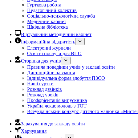
Гурткова робота
Педагогічний колектив
Соціально-психологічна служба
Медичний кабінет
Шкільна бібліотека
Віртуальний методичний кабінет
Інформаційна відкритість
Електронні журнали
Освітні послуги для ВПО
Сторінка для учнів
Правила поведінки учнів у закладі освіти
Дистанційне навчання
Індивідуальна форма здобуття ПЗСО
Наші гуртки
Розклад дзвінків
Розклад уроків
Профорієнтація випускника
Україна чекає молодь з ТОТ
Всеукраїнський конкурс дитячого малюнка «Мистец
Зарахування до закладу освіти
Харчування