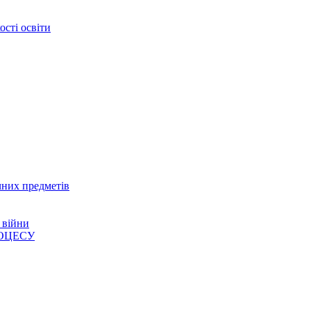
сті освіти
чних предметів
 війни
ОЦЕСУ