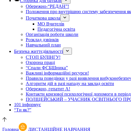
Сторінка для батьків
Обережно-“РЕДАН”!
Положення про внутрішню систему забезпечення яко
Початкова школа
МО Вчителів
Педагогічна освіта
Організація роботи школи
Розклад дзвінків
Навчальний план
Безпека життєдіяльності
СТОП БУЛІНГУ!
Охорона праці
“Спали ФСБШника”
Важливі інформаційні ресурси!
Правила поведінки у разі виявлення вибухонебезпе
Алгоритм дій в разі нападу на заклад освіти
Обережно, гепатит А!
Контакти кризової психологічної допомоги в період
ПОЛІЦЕЙСЬКИЙ – УЧАСНИК ОСВІТНЬОГО ПР
101 інформує
“Ти як?”
Головна
ДИСТАНЦІЙНЕ НАВЧАННЯ