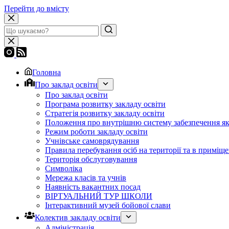
Перейти до вмісту
Головна
Про заклад освіти
Про заклад освіти
Програма розвитку закладу освіти
Стратегія розвитку закладу освіти
Положення про внутрішню систему забезпечення яко
Режим роботи закладу освіти
Учнівське самоврядування
Правила перебування осіб на території та в приміще
Територія обслуговування
Символіка
Мережа класів та учнів
Наявність вакантних посад
ВІРТУАЛЬНИЙ ТУР ШКОЛИ
Інтерактивний музей бойової слави
Колектив закладу освіти
Адміністрація