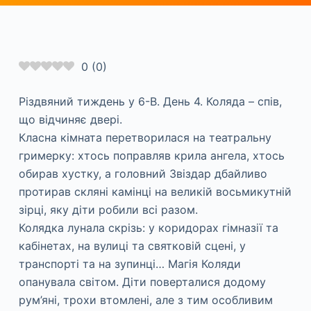
0
(
0
)
Різдвяний тиждень у 6-В. День 4. Коляда – спів,
що відчиняє двері.
Класна кімната перетворилася на театральну
гримерку: хтось поправляв крила ангела, хтось
обирав хустку, а головний Звіздар дбайливо
протирав скляні камінці на великій восьмикутній
зірці, яку діти робили всі разом.
Колядка лунала скрізь: у коридорах гімназії та
кабінетах, на вулиці та святковій сцені, у
транспорті та на зупинці… Магія Коляди
опанувала світом. Діти поверталися додому
рум’яні, трохи втомлені, але з тим особливим