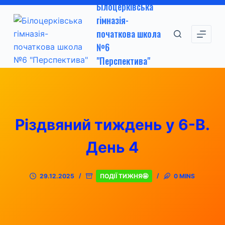
Білоцерківська
П
гімназія-
е
початкова школа
р
№6
е
"Перспектива"
й
т
и
д
о
Різдвяний тиждень у 6-В.
в
м
День 4
і
с
29.12.2025
ПОДІЇ ТИЖНЯ🤩
0 MINS
т
у