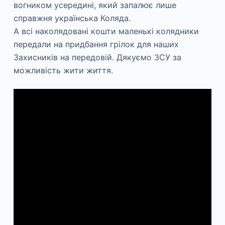
вогником усередині, який запалює лише
справжня українська Коляда.
А всі наколядовані кошти маленькі колядники
передали на придбання грілок для наших
Захисників на передовій. Дякуємо ЗСУ за
можливість жити життя.