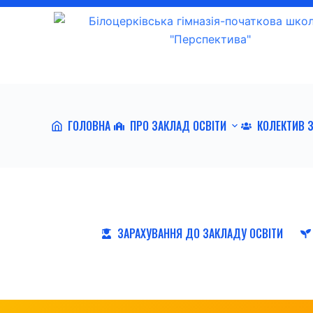
П
е
р
е
й
т
ГОЛОВНА
ПРО ЗАКЛАД ОСВІТИ
КОЛЕКТИВ 
и
д
о
в
м
і
ЗАРАХУВАННЯ ДО ЗАКЛАДУ ОСВІТИ
с
т
у