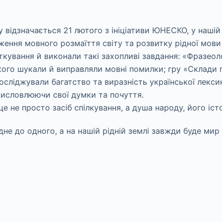
відзначається 21 лютого з ініціативи ЮНЕСКО, у нашій ш
ння мовного розмаїття світу та розвитку рідної мови
ткування й виконали такі захопливі завдання: «Фразеол
якого шукали й виправляли мовні помилки; гру «Склади 
осліджували багатство та виразність української лекси
висловлюючи свої думки та почуття.
е не просто засіб спілкування, а душа народу, його істо
не до одного, а на нашій рідній землі завжди буде мир 