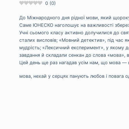
0
(
0
)
До Міжнародного дня рідної мови, який щороку 
Саме ЮНЕСКО наголошує на важливості збереже
Учні сьомого класу активно долучилися до свя
сталих висловів; «Мовний детектив», під час 
мудрість; «Лексичний експеримент», у якому д
завдання й складали сенкан до слова «мова», 
Цей день ще раз нагадав усім нам, що мова — ц
мова, нехай у серцях панують любов і повага од