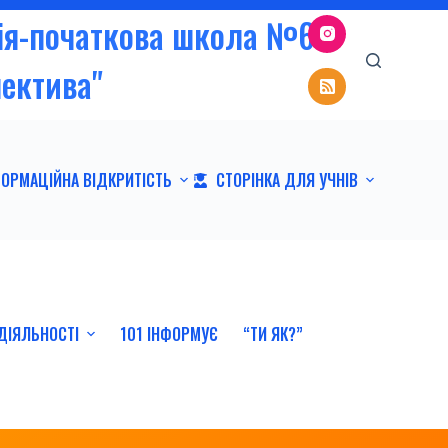
зія-початкова школа №6
пектива"
ФОРМАЦІЙНА ВІДКРИТІСТЬ
СТОРІНКА ДЛЯ УЧНІВ
ДІЯЛЬНОСТІ
101 ІНФОРМУЄ
“ТИ ЯК?”