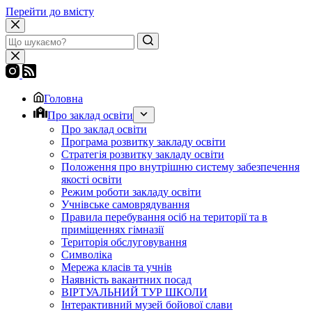
Перейти до вмісту
Головна
Про заклад освіти
Про заклад освіти
Програма розвитку закладу освіти
Стратегія розвитку закладу освіти
Положення про внутрішню систему забезпечення
якості освіти
Режим роботи закладу освіти
Учнівське самоврядування
Правила перебування осіб на території та в
приміщеннях гімназії
Територія обслуговування
Символіка
Мережа класів та учнів
Наявність вакантних посад
ВІРТУАЛЬНИЙ ТУР ШКОЛИ
Інтерактивний музей бойової слави