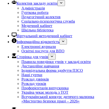
Колектив закладу освіти
Адміністрація
Гурткова робота
Педагогічний колектив
Соціально-психологічна служба
Медичний кабінет
Шкільна бібліотека
Віртуальний методичний кабінет
Інформаційна відкритість
Електронні журнали
Освітні послуги для ВПО
Сторінка для учнів
Правила поведінки учнів у закладі освіти
Дистанційне навчання
Індивідуальна форма здобуття ПЗСО
Наші гуртки
Розклад дзвінків
Розклад уроків
Профорієнтація випускника
Україна чекає молодь з ТОТ
Всеукраїнський конкурс дитячого малюнка
«Мистецтво безпеки праці – 2026»