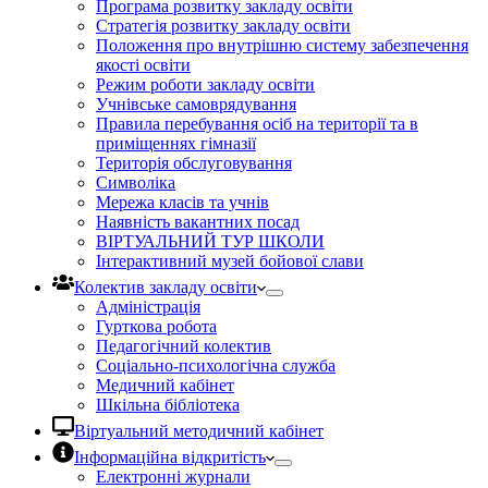
Програма розвитку закладу освіти
Стратегія розвитку закладу освіти
Положення про внутрішню систему забезпечення
якості освіти
Режим роботи закладу освіти
Учнівське самоврядування
Правила перебування осіб на території та в
приміщеннях гімназії
Територія обслуговування
Символіка
Мережа класів та учнів
Наявність вакантних посад
ВІРТУАЛЬНИЙ ТУР ШКОЛИ
Інтерактивний музей бойової слави
Колектив закладу освіти
Адміністрація
Гурткова робота
Педагогічний колектив
Соціально-психологічна служба
Медичний кабінет
Шкільна бібліотека
Віртуальний методичний кабінет
Інформаційна відкритість
Електронні журнали