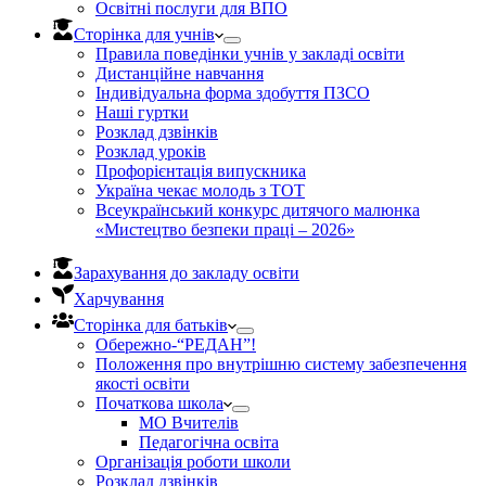
Освітні послуги для ВПО
Сторінка для учнів
Правила поведінки учнів у закладі освіти
Дистанційне навчання
Індивідуальна форма здобуття ПЗСО
Наші гуртки
Розклад дзвінків
Розклад уроків
Профорієнтація випускника
Україна чекає молодь з ТОТ
Всеукраїнський конкурс дитячого малюнка
«Мистецтво безпеки праці – 2026»
Зарахування до закладу освіти
Харчування
Сторінка для батьків
Обережно-“РЕДАН”!
Положення про внутрішню систему забезпечення
якості освіти
Початкова школа
МО Вчителів
Педагогічна освіта
Організація роботи школи
Розклад дзвінків