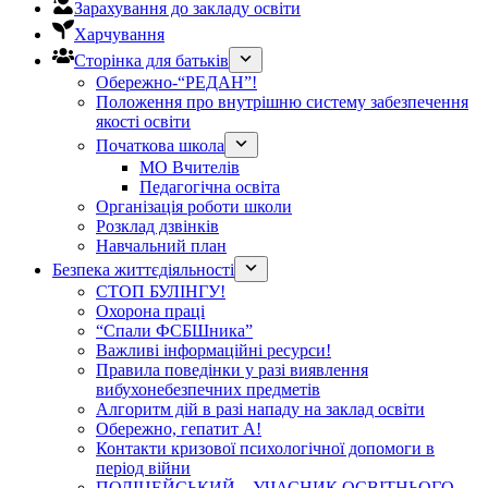
Зарахування до закладу освіти
Харчування
Сторінка для батьків
Обережно-“РЕДАН”!
Положення про внутрішню систему забезпечення
якості освіти
Початкова школа
МО Вчителів
Педагогічна освіта
Організація роботи школи
Розклад дзвінків
Навчальний план
Безпека життєдіяльності
СТОП БУЛІНГУ!
Охорона праці
“Спали ФСБШника”
Важливі інформаційні ресурси!
Правила поведінки у разі виявлення
вибухонебезпечних предметів
Алгоритм дій в разі нападу на заклад освіти
Обережно, гепатит А!
Контакти кризової психологічної допомоги в
період війни
ПОЛІЦЕЙСЬКИЙ – УЧАСНИК ОСВІТНЬОГО