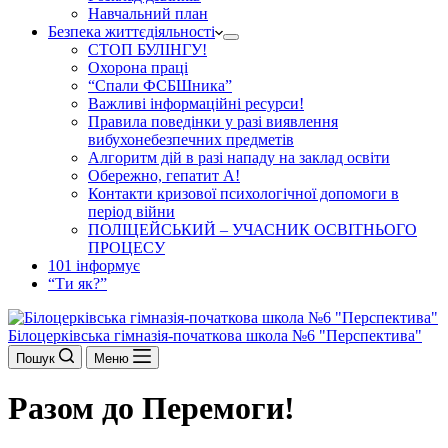
Навчальний план
Безпека життєдіяльності
СТОП БУЛІНГУ!
Охорона праці
“Спали ФСБШника”
Важливі інформаційні ресурси!
Правила поведінки у разі виявлення
вибухонебезпечних предметів
Алгоритм дій в разі нападу на заклад освіти
Обережно, гепатит А!
Контакти кризової психологічної допомоги в
період війни
ПОЛІЦЕЙСЬКИЙ – УЧАСНИК ОСВІТНЬОГО
ПРОЦЕСУ
101 інформує
“Ти як?”
Білоцерківська гімназія-початкова школа №6 "Перспектива"
Пошук
Меню
Разом до Перемоги!