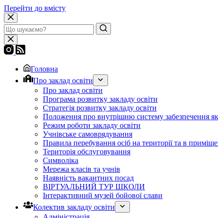
Перейти до вмісту
Головна
Про заклад освіти
Про заклад освіти
Програма розвитку закладу освіти
Стратегія розвитку закладу освіти
Положення про внутрішню систему забезпечення яко
Режим роботи закладу освіти
Учнівське самоврядування
Правила перебування осіб на території та в приміще
Територія обслуговування
Символіка
Мережа класів та учнів
Наявність вакантних посад
ВІРТУАЛЬНИЙ ТУР ШКОЛИ
Інтерактивний музей бойової слави
Колектив закладу освіти
Адміністрація