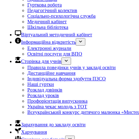
Гурткова робота
Педагогічний колектив
Соціально-психологічна служба
Медичний кабінет
Шкільна бібліотека
Віртуальний методичний кабінет
Інформаційна відкритість
Електронні журнали
Освітні послуги для ВПО
Сторінка для учнів
Правила поведінки учнів у закладі освіти
Дистанційне навчання
Індивідуальна форма здобуття ПЗСО
Наші гуртки
Розклад дзвінків
Розклад уроків
Профорієнтація випускника
Україна чекає молодь з ТОТ
Всеукраїнський конкурс дитячого малюнка «Мистец
Зарахування до закладу освіти
Харчування