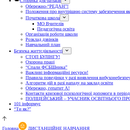
Сторінка для батьків
Обережно-“РЕДАН”!
Положення про внутрішню систему забезпечення яко
Початкова школа
МО Вчителів
Педагогічна освіта
Організація роботи школи
Розклад дзвінків
Навчальний план
Безпека життєдіяльності
СТОП БУЛІНГУ!
Охорона праці
“Спали ФСБШника”
Важливі інформаційні ресурси!
Правила поведінки у разі виявлення вибухонебезпе
Алгоритм дій в разі нападу на заклад освіти
Обережно, гепатит А!
Контакти кризової психологічної допомоги в період
ПОЛІЦЕЙСЬКИЙ – УЧАСНИК ОСВІТНЬОГО ПР
101 інформує
“Ти як?”
Головна
ДИСТАНЦІЙНЕ НАВЧАННЯ