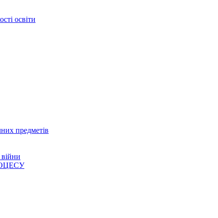
сті освіти
чних предметів
 війни
ОЦЕСУ