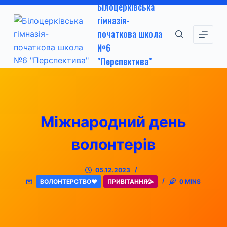
Білоцерківська
П
гімназія-
е
початкова школа
р
№6
е
"Перспектива"
й
т
и
д
о
Міжнародний день
в
волонтерів
м
і
с
05.12.2023
ВОЛОНТЕРСТВО❤
ПРИВІТАННЯ🥳
0 MINS
т
у