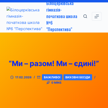
Білоцерківська
П
гімназія-
е
початкова школа
р
№6
е
"Перспектива"
й
т
и
д
о
“Ми – разом! Ми – єдині!”
в
м
і
17.02.2026
ВАЖЛИВО!
ВИХОВНІ БЕСІДИ
с
0 MINS
т
у