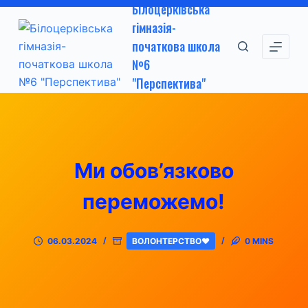
Білоцерківська
П
гімназія-
е
початкова школа
р
№6
е
"Перспектива"
й
т
и
д
о
Ми обов’язково
в
м
переможемо!
і
с
06.03.2024
ВОЛОНТЕРСТВО❤
0 MINS
т
у