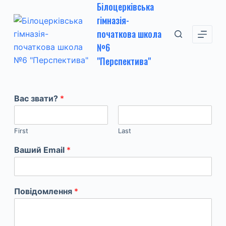
Білоцерківська
П
гімназія-
е
початкова школа
р
№6
е
"Перспектива"
й
т
и
Вас звати?
*
д
о
в
First
Last
м
Ваший Email
*
і
с
т
Повідомлення
*
у