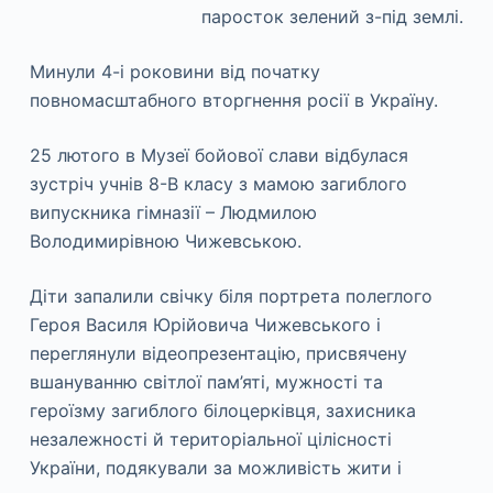
паросток зелений з-під землі.
Минули 4-і роковини від початку
повномасштабного вторгнення росії в Україну.
25 лютого в Музеї бойової слави відбулася
зустріч учнів
8-В класу з мамою загиблого
випускника гімназії – Людмилою
Володимирівною Чижевською.
Діти запалили свічку біля портрета полеглого
Героя Василя Юрійовича Чижевського і
переглянули відеопрезентацію, присвячену
вшануванню світлої пам’яті, мужності та
героїзму загиблого білоцерківця, захисника
незалежності й територіальної цілісності
України, подякували за можливість жити і