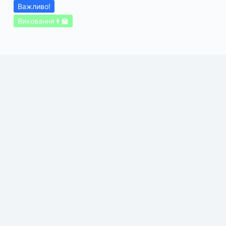
Важливо!
Виховання👨‍🏫