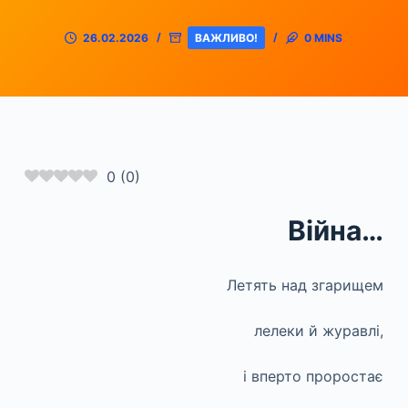
26.02.2026
ВАЖЛИВО!
0 MINS
0
(
0
)
Війна…
Летять над згарищем
лелеки й журавлі,
і вперто проростає