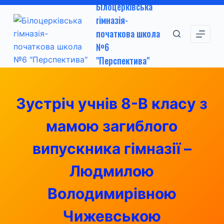
Білоцерківська
П
гімназія-
е
початкова школа
р
№6
е
"Перспектива"
й
т
и
Зустріч учнів 8-В класу з
д
о
мамою загиблого
в
м
випускника гімназії –
і
Людмилою
с
т
Володимирівною
у
Чижевською