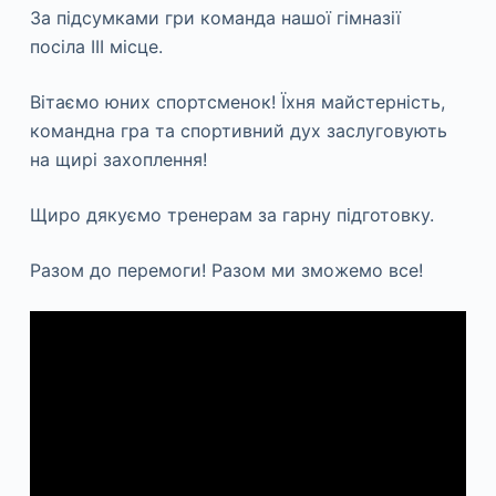
За підсумками гри команда нашої гімназії
посіла ІІІ місце.
Вітаємо юних спортсменок! Їхня майстерність,
командна гра та спортивний дух заслуговують
на щирі захоплення!
Щиро дякуємо тренерам за гарну підготовку.
Разом до перемоги! Разом ми зможемо все!