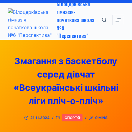
Білоцерківська
П
гімназія-
е
початкова школа
р
№6
е
"Перспектива"
й
т
и
Змагання з баскетболу
д
о
серед дівчат
в
м
«Всеукраїнські шкільні
і
ліги пліч-о-пліч»
с
т
у
21.11.2024
СПОРТ⚽
0 MINS