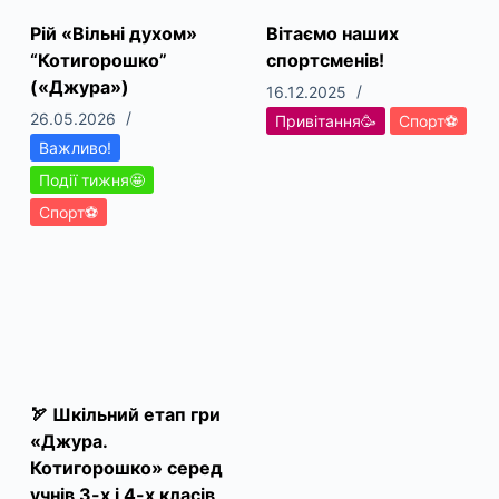
Рій «Вільні духом»
Вітаємо наших
“Котигорошко”
спортсменів!
(«Джура»)
16.12.2025
26.05.2026
Привітання🥳
Спорт⚽
Важливо!
Події тижня🤩
Спорт⚽
🏹 Шкільний етап гри
«Джура.
Котигорошко» серед
учнів 3-х і 4-х класів