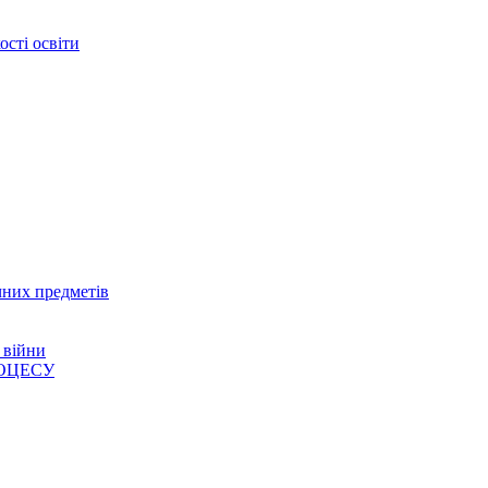
сті освіти
чних предметів
 війни
ОЦЕСУ