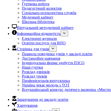
Гурткова робота
Педагогічний колектив
Соціально-психологічна служба
Медичний кабінет
Шкільна бібліотека
Віртуальний методичний кабінет
Інформаційна відкритість
Електронні журнали
Освітні послуги для ВПО
Сторінка для учнів
Правила поведінки учнів у закладі освіти
Дистанційне навчання
Індивідуальна форма здобуття ПЗСО
Наші гуртки
Розклад дзвінків
Розклад уроків
Профорієнтація випускника
Україна чекає молодь з ТОТ
Всеукраїнський конкурс дитячого малюнка «Мистец
Зарахування до закладу освіти
Харчування