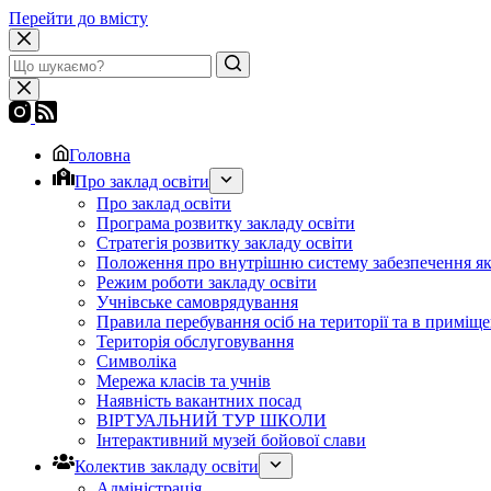
Перейти до вмісту
Головна
Про заклад освіти
Про заклад освіти
Програма розвитку закладу освіти
Стратегія розвитку закладу освіти
Положення про внутрішню систему забезпечення яко
Режим роботи закладу освіти
Учнівське самоврядування
Правила перебування осіб на території та в приміще
Територія обслуговування
Символіка
Мережа класів та учнів
Наявність вакантних посад
ВІРТУАЛЬНИЙ ТУР ШКОЛИ
Інтерактивний музей бойової слави
Колектив закладу освіти
Адміністрація