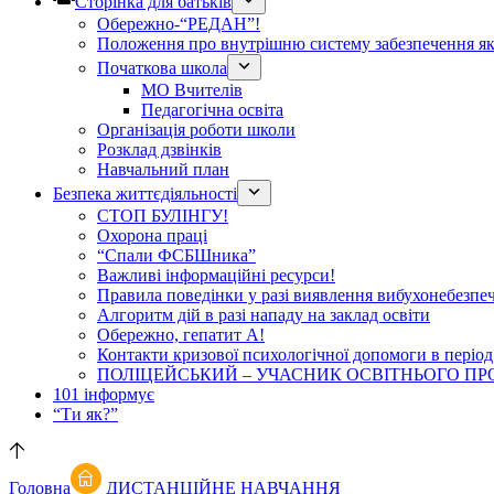
Сторінка для батьків
Обережно-“РЕДАН”!
Положення про внутрішню систему забезпечення яко
Початкова школа
МО Вчителів
Педагогічна освіта
Організація роботи школи
Розклад дзвінків
Навчальний план
Безпека життєдіяльності
СТОП БУЛІНГУ!
Охорона праці
“Спали ФСБШника”
Важливі інформаційні ресурси!
Правила поведінки у разі виявлення вибухонебезпе
Алгоритм дій в разі нападу на заклад освіти
Обережно, гепатит А!
Контакти кризової психологічної допомоги в період
ПОЛІЦЕЙСЬКИЙ – УЧАСНИК ОСВІТНЬОГО ПР
101 інформує
“Ти як?”
Головна
ДИСТАНЦІЙНЕ НАВЧАННЯ