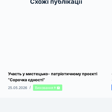
Схожі публікації
Участь у мистецько- патріотичному проєкті
“Сорочка єдності”
25.05.2026
Виховання👨‍🏫