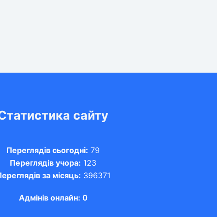
Статистика сайту
Переглядів сьогодні:
79
Переглядів учора:
123
ереглядів за місяць:
396371
Адмінів онлайн: 0