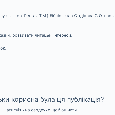
асу (кл. кер. Ренгач Т.М.) бібліотекар Сітдікова С.О. п
азки, розвивати читацькі інтереси.
ок.
ьки корисна була ця публікація?
Натисніть на сердечко щоб оцінити