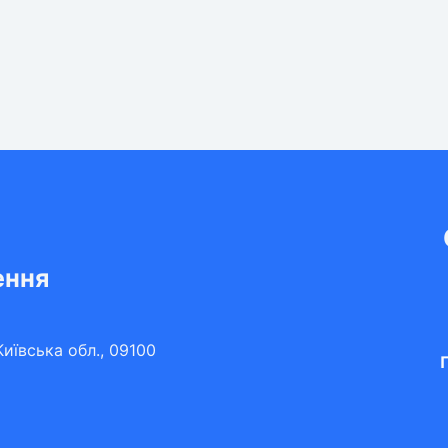
ення
иївська обл., 09100
П