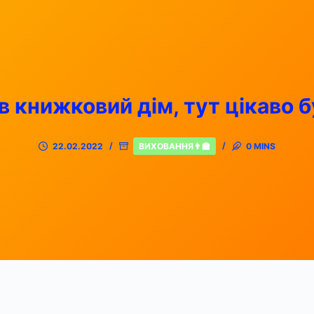
 в книжковий дім, тут цікаво б
22.02.2022
ВИХОВАННЯ👨‍🏫
0 MINS