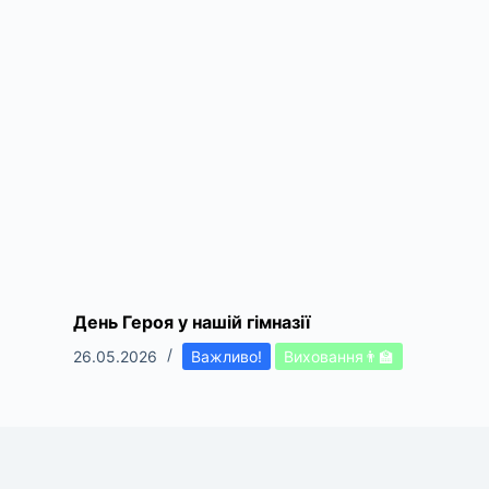
День Героя у нашій гімназії
26.05.2026
Важливо!
Виховання👨‍🏫