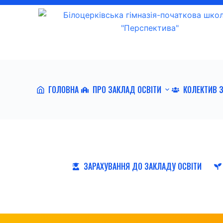
П
е
р
е
й
т
ГОЛОВНА
ПРО ЗАКЛАД ОСВІТИ
КОЛЕКТИВ 
и
д
о
в
м
і
ЗАРАХУВАННЯ ДО ЗАКЛАДУ ОСВІТИ
с
т
у