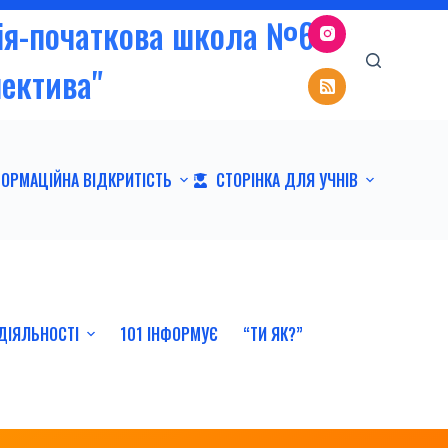
зія-початкова школа №6
пектива"
ФОРМАЦІЙНА ВІДКРИТІСТЬ
СТОРІНКА ДЛЯ УЧНІВ
ДІЯЛЬНОСТІ
101 ІНФОРМУЄ
“ТИ ЯК?”