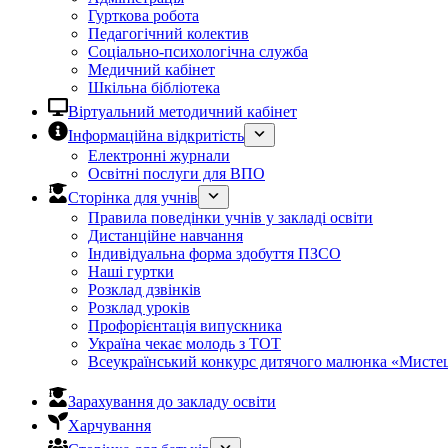
Гурткова робота
Педагогічний колектив
Соціально-психологічна служба
Медичний кабінет
Шкільна бібліотека
Віртуальний методичний кабінет
Інформаційна відкритість
Електронні журнали
Освітні послуги для ВПО
Сторінка для учнів
Правила поведінки учнів у закладі освіти
Дистанційне навчання
Індивідуальна форма здобуття ПЗСО
Наші гуртки
Розклад дзвінків
Розклад уроків
Профорієнтація випускника
Україна чекає молодь з ТОТ
Всеукраїнський конкурс дитячого малюнка «Мистец
Зарахування до закладу освіти
Харчування