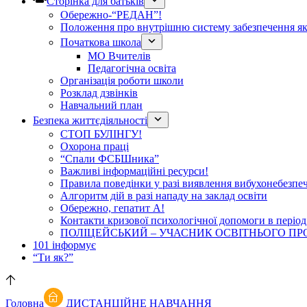
Сторінка для батьків
Обережно-“РЕДАН”!
Положення про внутрішню систему забезпечення яко
Початкова школа
МО Вчителів
Педагогічна освіта
Організація роботи школи
Розклад дзвінків
Навчальний план
Безпека життєдіяльності
СТОП БУЛІНГУ!
Охорона праці
“Спали ФСБШника”
Важливі інформаційні ресурси!
Правила поведінки у разі виявлення вибухонебезпе
Алгоритм дій в разі нападу на заклад освіти
Обережно, гепатит А!
Контакти кризової психологічної допомоги в період
ПОЛІЦЕЙСЬКИЙ – УЧАСНИК ОСВІТНЬОГО ПР
101 інформує
“Ти як?”
Головна
ДИСТАНЦІЙНЕ НАВЧАННЯ