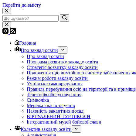
Перейти до вмісту
Головна
Про заклад освіти
Про заклад освіти
Програма розвитку закладу освіти
Стратегія розвитку закладу освіти
Положення про внутрішню систему забезпечення яко
Режим роботи закладу освіти
Учнівське самоврядування
Правила перебування осіб на території та в приміще
Територія обслуговування
Символіка
Мережа класів та учнів
Наявність вакантних посад
ВІРТУАЛЬНИЙ ТУР ШКОЛИ
Інтерактивний музей бойової слави
Колектив закладу освіти
Адміністрація