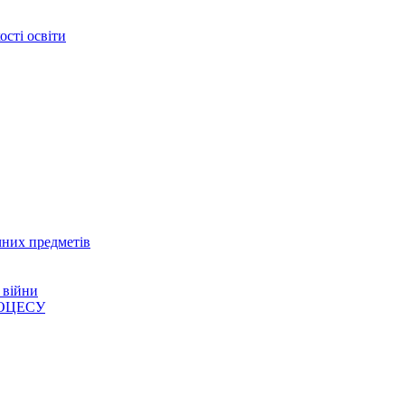
сті освіти
чних предметів
 війни
ОЦЕСУ