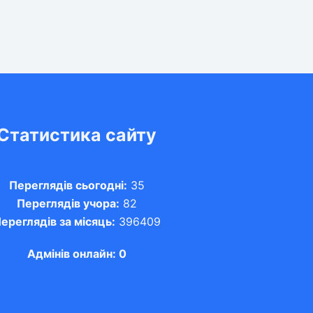
Статистика сайту
Переглядів сьогодні:
35
Переглядів учора:
82
ереглядів за місяць:
396409
Адмінів онлайн: 0