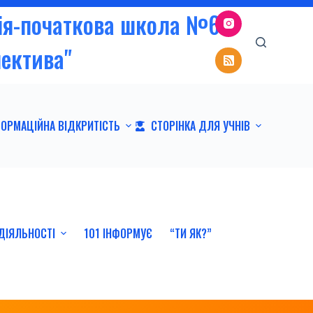
зія-початкова школа №6
пектива"
ФОРМАЦІЙНА ВІДКРИТІСТЬ
СТОРІНКА ДЛЯ УЧНІВ
ДІЯЛЬНОСТІ
101 ІНФОРМУЄ
“ТИ ЯК?”