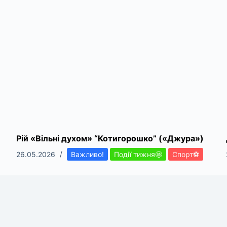
Рій «Вільні духом» “Котигорошко” («Джура»)
26.05.2026
Важливо!
Події тижня🤩
Спорт⚽