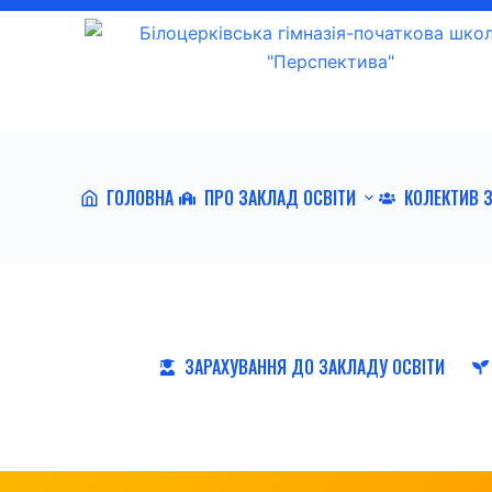
П
е
р
е
й
т
ГОЛОВНА
ПРО ЗАКЛАД ОСВІТИ
КОЛЕКТИВ 
и
д
о
в
м
і
ЗАРАХУВАННЯ ДО ЗАКЛАДУ ОСВІТИ
с
т
у