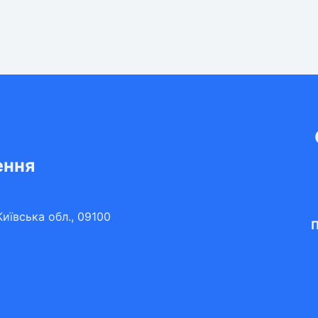
ення
иївська обл., 09100
П