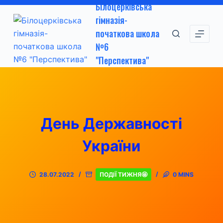
Білоцерківська
П
гімназія-
е
початкова школа
р
№6
е
"Перспектива"
й
т
и
д
о
День Державності
в
м
України
і
с
28.07.2022
ПОДІЇ ТИЖНЯ🤩
0 MINS
т
у