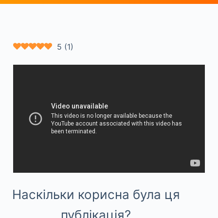
5
(
1
)
Наскільки корисна була ця
публікація?