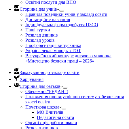
Освітні послуги для ВПО
Сторінка для учнів
Правила поведінки учнів у закладі освіти
Дистанційне навчання
Індивідуальна форма здобуття ПЗСО
Наші гуртки
Розклад дзвінків
Розклад уроків
Профорієнтація випускника
Україна чекає молодь з ТОТ
Всеукраїнський конкурс дитячого малюнка
«Мистецтво безпеки праці – 2026»
Зарахування до закладу освіти
Харчування
Сторінка для батьків
Обережно-“РЕДАН”!
Положення про внутрішню систему забезпечення
якості освіти
Початкова школа
МО Вчителів
Педагогічна освіта
Організація роботи школи
Розклад дзвінків