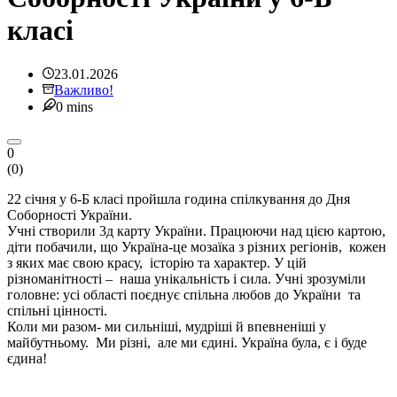
класі
23.01.2026
Важливо!
0 mins
0
(
0
)
22 січня у 6-Б класі пройшла година спілкування до Дня
Соборності України.
Учні створили 3д карту України. Працюючи над цією картою,
діти побачили, що Україна-це мозаїка з різних регіонів, кожен
з яких має свою красу, історію та характер. У цій
різноманітності – наша унікальність і сила. Учні зрозуміли
головне: усі області поєднує спільна любов до України та
спільні цінності.
Коли ми разом- ми сильніші, мудріші й впевненіші у
майбутньому. Ми різні, але ми єдині. Україна була, є і буде
єдина!