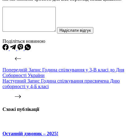
Надіслати відгук
Поділіться новиною
Попередній
Запис
Година спілкування у 3-В класі до Дня
Соборності України
Наступний
Запис
Година спілкування присвячена Дню
соборності у 4-Б класі
Схожі публікації
Останній дзвоник – 2025!