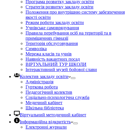
Програма розвитку закладу освіти
Стратегія розвитку закладу освіти
Положення про внутрішню систему забезпечення
якості освіти
Режим роботи закладу освіти
Учнівське самоврядування
Правила перебування осіб на території та в
приміщеннях гімназії
Територія обслуговування
Символіка
Мережа класів та учнів
Наявність вакантних посад
ВІРТУАЛЬНИЙ ТУР ШКОЛИ
Інтерактивний музей бойової слави
Колектив закладу освіти
Адміністрація
Гурткова робота
Педагогічний колектив
Соціально-психологічна служба
Медичний кабінет
Шкільна бібліотека
Віртуальний методичний кабінет
Інформаційна відкритість
Електронні журнали