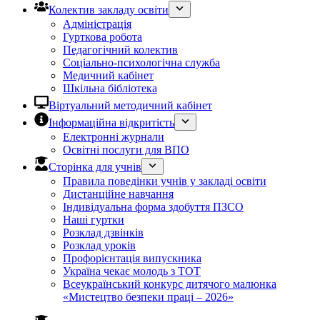
Колектив закладу освіти
Адміністрація
Гурткова робота
Педагогічний колектив
Соціально-психологічна служба
Медичний кабінет
Шкільна бібліотека
Віртуальний методичний кабінет
Інформаційна відкритість
Електронні журнали
Освітні послуги для ВПО
Сторінка для учнів
Правила поведінки учнів у закладі освіти
Дистанційне навчання
Індивідуальна форма здобуття ПЗСО
Наші гуртки
Розклад дзвінків
Розклад уроків
Профорієнтація випускника
Україна чекає молодь з ТОТ
Всеукраїнський конкурс дитячого малюнка
«Мистецтво безпеки праці – 2026»