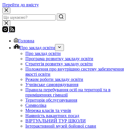
Перейти до вмісту
Головна
Про заклад освіти
Про заклад освіти
Програма розвитку закладу освіти
Стратегія розвитку закладу освіти
Положення про внутрішню систему забезпечення
якості освіти
Режим роботи закладу освіти
Учнівське самоврядування
Правила перебування осіб на території та в
приміщеннях гімназії
Територія обслуговування
Символіка
Мережа класів та учнів
Наявність вакантних посад
ВІРТУАЛЬНИЙ ТУР ШКОЛИ
Інтерактивний музей бойової слави