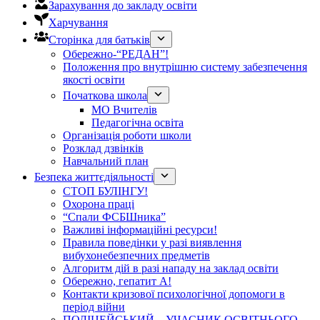
Зарахування до закладу освіти
Харчування
Сторінка для батьків
Обережно-“РЕДАН”!
Положення про внутрішню систему забезпечення
якості освіти
Початкова школа
МО Вчителів
Педагогічна освіта
Організація роботи школи
Розклад дзвінків
Навчальний план
Безпека життєдіяльності
СТОП БУЛІНГУ!
Охорона праці
“Спали ФСБШника”
Важливі інформаційні ресурси!
Правила поведінки у разі виявлення
вибухонебезпечних предметів
Алгоритм дій в разі нападу на заклад освіти
Обережно, гепатит А!
Контакти кризової психологічної допомоги в
період війни
ПОЛІЦЕЙСЬКИЙ – УЧАСНИК ОСВІТНЬОГО