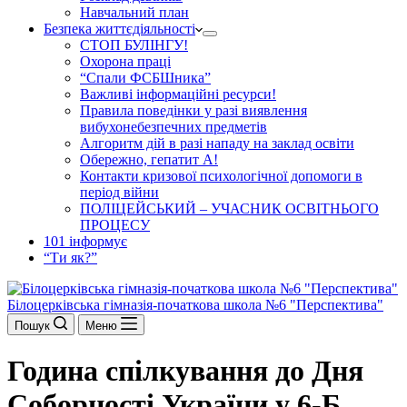
Навчальний план
Безпека життєдіяльності
СТОП БУЛІНГУ!
Охорона праці
“Спали ФСБШника”
Важливі інформаційні ресурси!
Правила поведінки у разі виявлення
вибухонебезпечних предметів
Алгоритм дій в разі нападу на заклад освіти
Обережно, гепатит А!
Контакти кризової психологічної допомоги в
період війни
ПОЛІЦЕЙСЬКИЙ – УЧАСНИК ОСВІТНЬОГО
ПРОЦЕСУ
101 інформує
“Ти як?”
Білоцерківська гімназія-початкова школа №6 "Перспектива"
Пошук
Меню
Година спілкування до Дня
Соборності України у 6-Б