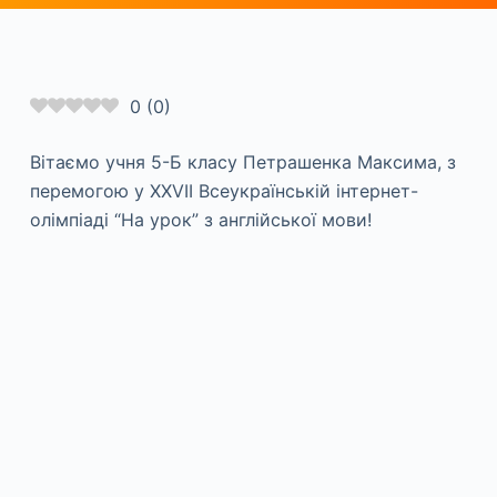
0
(
0
)
Вітаємо учня 5-Б класу Петрашенка Максима, з
перемогою у XXVII Всеукраїнській інтернет-
олімпіаді “На урок” з англійської мови!