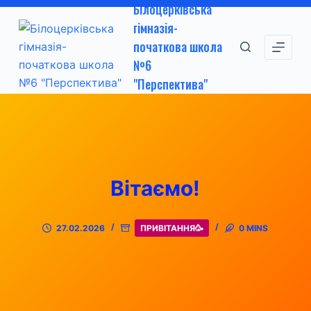
Білоцерківська
П
гімназія-
е
початкова школа
р
№6
е
"Перспектива"
й
т
и
д
о
в
Вітаємо!
м
і
27.02.2026
ПРИВІТАННЯ🥳
0 MINS
с
т
у