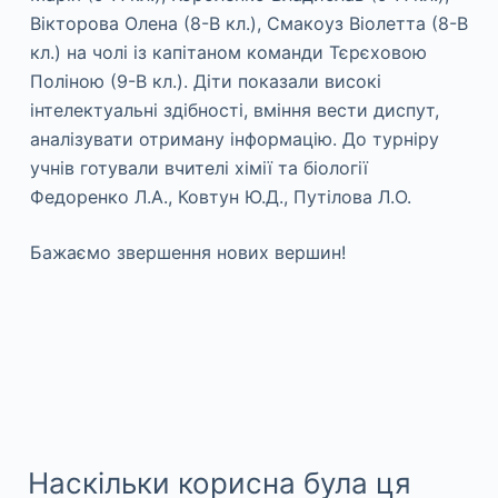
Вікторова Олена (8-В кл.), Смакоуз Віолетта (8-В
кл.) на чолі із капітаном команди Тєрєховою
Поліною (9-В кл.). Діти показали високі
інтелектуальні здібності, вміння вести диспут,
аналізувати отриману інформацію. До турніру
учнів готували вчителі хімії та біології
Федоренко Л.А., Ковтун Ю.Д., Путілова Л.О.
Бажаємо звершення нових вершин!
Наскільки корисна була ця