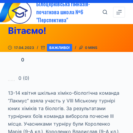
Білоцерківська гімназія-
П
початкова школа №6
е
"Перспектива"
р
Вітаємо!
е
й
т
17.04.2023
ВАЖЛИВО!
0 MINS
и
0
д
о
в
0
(
0
)
м
і
13-14 квітня шкільна хіміко-біологічна команда
с
“Лакмус” взяла участь у VІІІ Міському турнірі
т
юних хіміків та біологів. За результатами
у
турнірних боїв команда виборола почесне ІІІ
місце. Учасниками турніру були Короленко
Марія (9-А кл.), Короленко Владислав (9-А кл.),