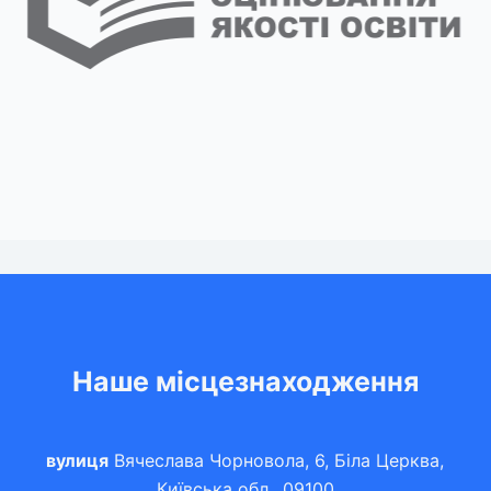
Наше місцезнаходження
вулиця
Вячеслава Чорновола, 6, Біла Церква,
Київська обл., 09100