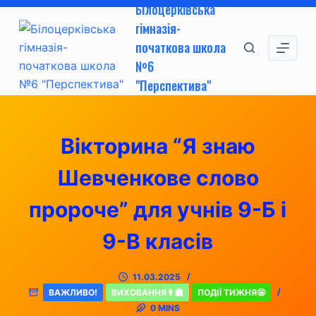
Білоцерківська
П
гімназія-
е
початкова школа
р
№6
е
"Перспектива"
й
т
и
Вікторина “Я знаю
д
о
Шевченкове слово
в
м
пророче” для учнів 9-Б і
і
9-В класів
с
т
у
11.03.2025
ВАЖЛИВО!
ВИХОВАННЯ👨‍🏫
ПОДІЇ ТИЖНЯ🤩
0 MINS