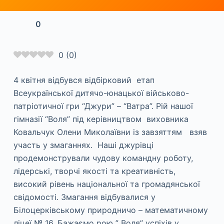
0
0
(
0
)
4 квітня відбувся відбірковий етап
Всеукраїнської дитячо-юнацької військово-
патріотичної гри “Джури” – “Ватра”. Рій нашої
гімназії “Воля” під керівництвом виховника
Ковальчук Олени Миколаївни із завзяттям взяв
участь у змаганнях. Наші джурівці
продемонстрували чудову командну роботу,
лідерські, творчі якості та креативність,
високий рівень національної та громадянської
свідомості. Змагання відбувалися у
Білоцерківському природничо – математичному
ліцеї № 16. Бажаємо рою ” Воля” успіхів у