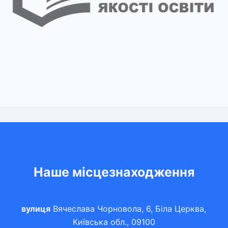
Наше місцезнаходження
вулиця
Вячеслава Чорновола, 6, Біла Церква,
Київська обл., 09100