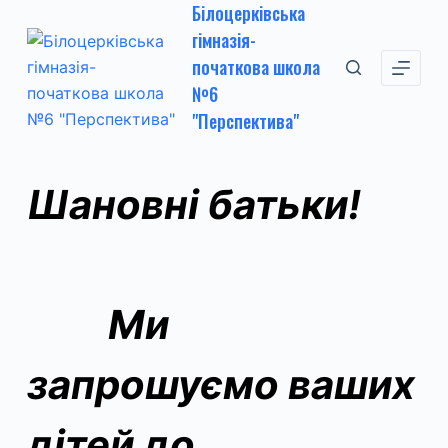
Білоцерківська
П
гімназія-
е
початкова школа
р
№6
е
"Перспектива"
й
т
и
Шановні батьки!
д
о
в
м
і
Ми
с
т
запрошуємо ваших
у
дітей до