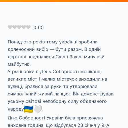
0
(
0
)
Понад сто років тому українці зробили
доленосний вибір — бути разом. В одній
державі поєдналися Схід і Захід, минуле й
майбутнє.
У різні роки в День Соборності мешканці
великих міст і малих містечок виходили на
вулиці, бралися за руки та утворювали
символічний живий ланцюг. Він демонстрував
усьому світові непоборну силу об’єднаного
народу
.
Дню Соборності України була присвячена
виховна година, що відбулася 23 січня у 9-А