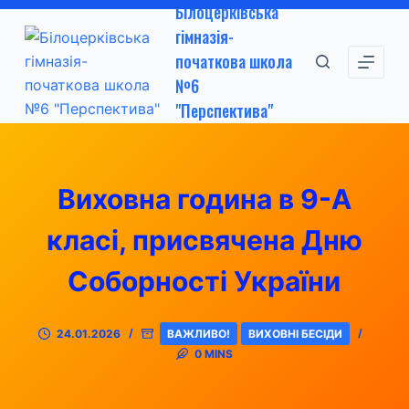
Білоцерківська
П
гімназія-
е
початкова школа
р
№6
е
"Перспектива"
й
т
и
д
Виховна година в 9-А
о
класі, присвячена Дню
в
м
Соборності України
і
с
т
24.01.2026
ВАЖЛИВО!
ВИХОВНІ БЕСІДИ
у
0 MINS