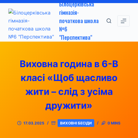
Білоцерківська
П
гімназія-
е
початкова школа
р
№6
е
"Перспектива"
й
т
и
Виховна година в 6-В
д
о
класі «Щоб щасливо
в
м
жити – слід з усіма
і
дружити»
с
т
у
17.03.2025
ВИХОВНІ БЕСІДИ
0 MINS