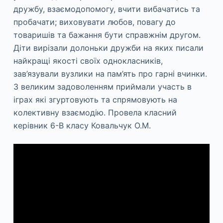
дружбу, взаємодопомогу, вчити вибачатись та
пробачати; виховувати любов, повагу до
товаришів та бажання бути справжнім другом.
Діти вирізали долоньки дружби на яких писали
найкращі якості своїх однокласників,
зав’язували вузлики на пам’ять про гарні вчинки.
З великим задоволенням приймали участь в
іграх які згуртовують та спрямовують на
колективну взаємодію. Провела класний
керівник 6-В класу Ковальчук О.М.