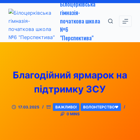
Білоцерківська
П
гімназія-
е
початкова школа
р
№6
е
"Перспектива"
й
т
и
д
о
Благодійний ярмарок на
в
підтримку ЗСУ
м
і
с
17.03.2025
ВАЖЛИВО!
ВОЛОНТЕРСТВО❤
т
0 MINS
у