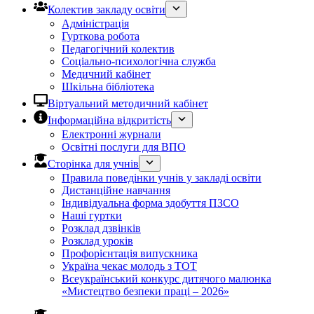
Колектив закладу освіти
Адміністрація
Гурткова робота
Педагогічний колектив
Соціально-психологічна служба
Медичний кабінет
Шкільна бібліотека
Віртуальний методичний кабінет
Інформаційна відкритість
Електронні журнали
Освітні послуги для ВПО
Сторінка для учнів
Правила поведінки учнів у закладі освіти
Дистанційне навчання
Індивідуальна форма здобуття ПЗСО
Наші гуртки
Розклад дзвінків
Розклад уроків
Профорієнтація випускника
Україна чекає молодь з ТОТ
Всеукраїнський конкурс дитячого малюнка
«Мистецтво безпеки праці – 2026»