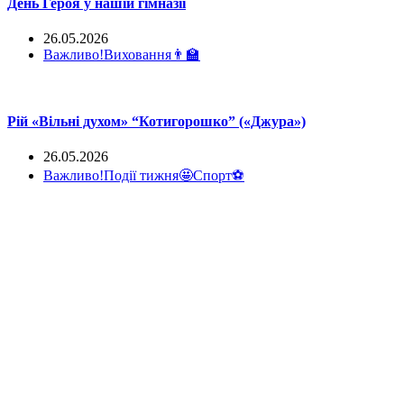
День Героя у нашій гімназії
26.05.2026
Важливо!
Виховання👨‍🏫
Рій «Вільні духом» “Котигорошко” («Джура»)
26.05.2026
Важливо!
Події тижня🤩
Спорт⚽