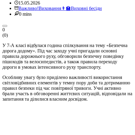
15.05.2026
Важливо!
Виховання👨‍🏫
Виховні бесіди
0 mins
0
(
0
)
У 7-А класі відбулася година спілкування на тему «Безпечна
дорога додому». Під час заходу учні пригадали основні
правила дорожнього руху, обговорили безпечну поведінку
пішоходів та велосипедистів, а також правила переходу
дороги в умовах інтенсивного руху транспорту.
Особливу увагу було приділено важливості використання
світловідбивних елементів у темну пору доби та дотриманню
правил безпеки під час повітряної тривоги. Учні активно
брали участь в обговоренні життєвих ситуацій, відповідали на
запитання та ділилися власним досвідом.