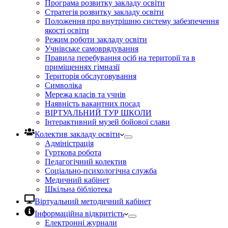
Програма розвитку закладу освіти
Стратегія розвитку закладу освіти
Положення про внутрішню систему забезпечення
якості освіти
Режим роботи закладу освіти
Учнівське самоврядування
Правила перебування осіб на території та в
приміщеннях гімназії
Територія обслуговування
Символіка
Мережа класів та учнів
Наявність вакантних посад
ВІРТУАЛЬНИЙ ТУР ШКОЛИ
Інтерактивний музей бойової слави
Колектив закладу освіти
Адміністрація
Гурткова робота
Педагогічний колектив
Соціально-психологічна служба
Медичний кабінет
Шкільна бібліотека
Віртуальний методичний кабінет
Інформаційна відкритість
Електронні журнали