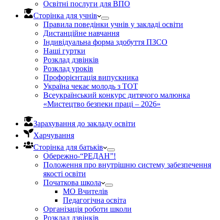
Освітні послуги для ВПО
Сторінка для учнів
Правила поведінки учнів у закладі освіти
Дистанційне навчання
Індивідуальна форма здобуття ПЗСО
Наші гуртки
Розклад дзвінків
Розклад уроків
Профорієнтація випускника
Україна чекає молодь з ТОТ
Всеукраїнський конкурс дитячого малюнка
«Мистецтво безпеки праці – 2026»
Зарахування до закладу освіти
Харчування
Сторінка для батьків
Обережно-“РЕДАН”!
Положення про внутрішню систему забезпечення
якості освіти
Початкова школа
МО Вчителів
Педагогічна освіта
Організація роботи школи
Розклад дзвінків