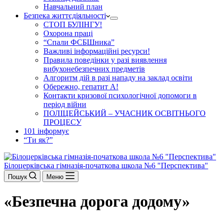
Навчальний план
Безпека життєдіяльності
СТОП БУЛІНГУ!
Охорона праці
“Спали ФСБШника”
Важливі інформаційні ресурси!
Правила поведінки у разі виявлення
вибухонебезпечних предметів
Алгоритм дій в разі нападу на заклад освіти
Обережно, гепатит А!
Контакти кризової психологічної допомоги в
період війни
ПОЛІЦЕЙСЬКИЙ – УЧАСНИК ОСВІТНЬОГО
ПРОЦЕСУ
101 інформує
“Ти як?”
Білоцерківська гімназія-початкова школа №6 "Перспектива"
Пошук
Меню
«Безпечна дорога додому»