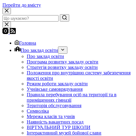
Перейти до вмісту
Головна
Про заклад освіти
Про заклад освіти
Програма розвитку закладу освіти
Стратегія розвитку закладу освіти
Положення про внутрішню систему забезпечення
якості освіти
Режим роботи закладу освіти
Учнівське самоврядування
Правила перебування осіб на території та в
приміщеннях гімназії
Територія обслуговування
Символіка
Мережа класів та учнів
Наявність вакантних посад
ВІРТУАЛЬНИЙ ТУР ШКОЛИ
Інтерактивний музей бойової слави