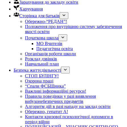
Зарахування до закладу освіти
Харчування
Сторінка для батьків
Обережно-“РЕДАН”!
Положення про внутрішню систему забезпечення
якості освіти
Початкова школа
МО Вчителів
Педагогічна освіта
Організація роботи школи
Розклад дзвінків
Навчальний план
Безпека життєдіяльності
СТОП БУЛІНГУ!
Охорона праці
“Спали ФСБШника”
Важливі інформаційні ресурси!
Правила поведінки у разі виявлення
вибухонебезпечних предметів
Алгоритм дій в разі нападу на заклад освіти
Обережно, гепатит А!
Контакти кризової психологічної допомоги в
період війни
ПОЛІЦЕЙСЬКИЙ – УЧАСНИК ОСВІТНЬОГО