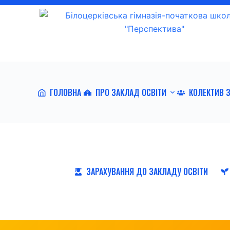
П
е
р
е
й
т
ГОЛОВНА
ПРО ЗАКЛАД ОСВІТИ
КОЛЕКТИВ 
и
д
о
в
м
і
ЗАРАХУВАННЯ ДО ЗАКЛАДУ ОСВІТИ
с
т
у