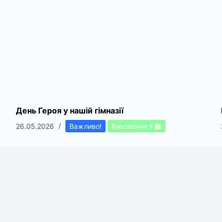
День Героя у нашій гімназії
26.05.2026
Важливо!
Виховання👨‍🏫