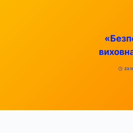
«Безпе
виховна
23.1