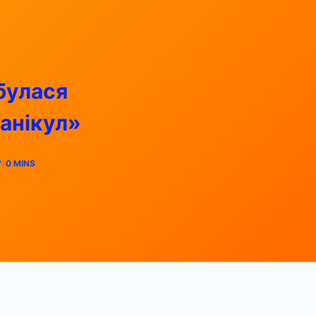
дбулася
канікул»
0 MINS