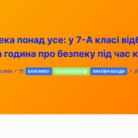
ка понад усе: у 7-А класі ві
 година про безпеку під час 
0.2025
ВАЖЛИВО!
ВИХОВАННЯ👨‍🏫
ВИХОВНІ БЕСІДИ