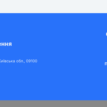
ення
иївська обл., 09100
П