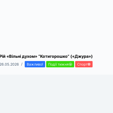
Рій «Вільні духом» “Котигорошко” («Джура»)
26.05.2026
Важливо!
Події тижня🤩
Спорт⚽