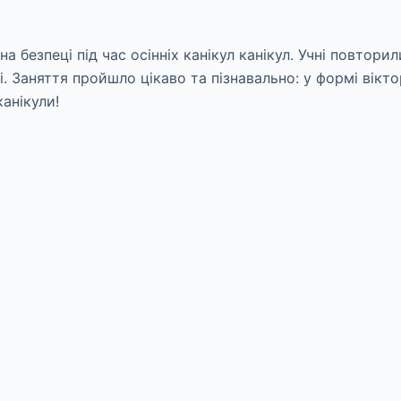
а безпеці під час осінніх канікул канікул. Учні повторил
еті. Заняття пройшло цікаво та пізнавально: у формі вік
анікули!