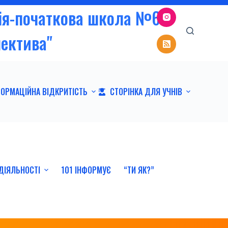
зія-початкова школа №6
пектива"
ФОРМАЦІЙНА ВІДКРИТІСТЬ
СТОРІНКА ДЛЯ УЧНІВ
ДІЯЛЬНОСТІ
101 ІНФОРМУЄ
“ТИ ЯК?”