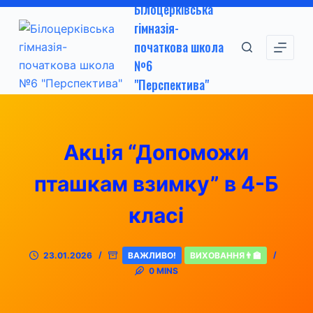
Білоцерківська
П
гімназія-
е
початкова школа
р
№6
е
"Перспектива"
й
т
и
д
Акція “Допоможи
о
пташкам взимку” в 4-Б
в
м
класі
і
с
т
23.01.2026
ВАЖЛИВО!
ВИХОВАННЯ👨‍🏫
у
0 MINS