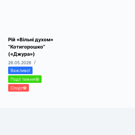
Рій «Вільні духом»
“Котигорошко”
(«Джура»)
26.05.2026
Важливо!
Події тижня🤩
Спорт⚽